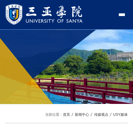
认识三亚学院
学校领导
学院与部门
学校简介
理事长
学院
新闻中心
走近理事长
校长
部门
社会治理学院
新闻速递
教与学
校长欢迎词
党委书记、政府督导专员
商学院
传媒视点
专业设置
科学研究
使命与理念
副校长
艺术创意与数字设计学院
校园地图
新媒体
辅修专业
科研平台
国际交流
校风与校训
校长助理
文学院
USY印象
USY媒体
语言文字网
科研项目
合作办学
招生就业
走近校董事长
新能源与智能网联汽车学院
当前位置：
首页
新闻中心
传媒视点
USY媒体
视频
科研奖项
国际学生
学校机构
招生信息
图书馆
旅游与大健康学院
图片
国际合作与交流处