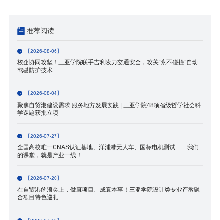
推荐阅读
【2026-08-06】
校企协同攻坚！三亚学院联手吉利发力交通安全，攻关“永不碰撞”自动
驾驶防护技术
【2026-08-04】
聚焦自贸港建设需求 服务地方发展实践 | 三亚学院48项省级哲学社会科
学课题获批立项
【2026-07-27】
全国高校唯一CNAS认证基地、洋浦港无人车、国标电机测试……我们
的课堂，就是产业一线！
【2026-07-20】
在自贸港的浪尖上，做真项目、成真本事！三亚学院设计类专业产教融
合项目特色巡礼