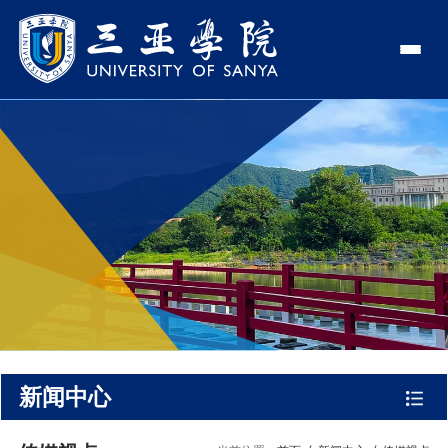
认识三亚学院
学校领导
学院与部门
学校简介
理事长
学院
新闻中心
走近理事长
校长
部门
社会治理学院
新闻速递
教与学
校长欢迎词
党委书记、政府督导专...
商学院
传媒视点
专业设置
科学研究
使命与理念
副校长
艺术创意与数字设计学...
校园地图
新媒体
辅修专业
科研平台
国际交流
校风与校训
校长助理
文学院
USY印象
USY媒体
语言文字网
科研项目
合作办学
招生就业
走近校董事长
新能源与智能网联汽车...
视频
新闻中心
科研奖项
国际学生
学校机构
招生信息
图书馆
旅游与大健康学院
图片
国际合作与交流处