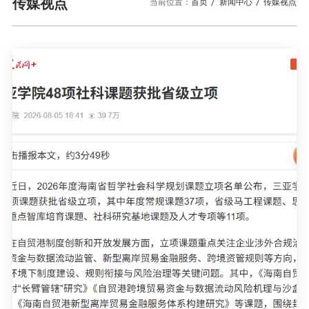
校园风景
就业服务
传媒视点
当前位置：
首页
新闻中心
传媒视点
信息与智能工程学院
教务管理系统
办公OA系统
人才招聘
三亚学院公共外交研究...
研究生招生
马克思主义学院
校内登录
信息公开
校长信箱
访客
English