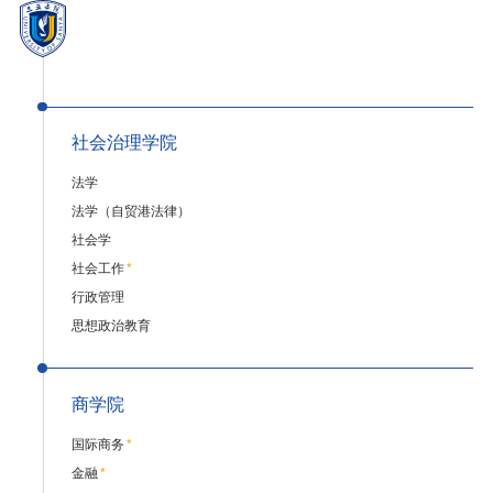
校园风景
就业服务
教务管理系统
办公OA系统
人才招聘
三亚学院公共外交研究中心
研究生招生
校内登录
信息公开
校长信箱
访客
English
社会治理学院
法学
法学（自贸港法律）
社会学
社会工作
*
行政管理
思想政治教育
商学院
国际商务
*
金融
*