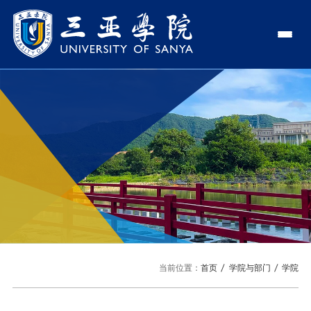
认识三亚学院
学校领导
学院与部门
学校简介
学院
新闻中心
走近理事长
部门
新闻速递
教与学
校长欢迎词
传媒视点
专业设置
科学研究
使命与理念
校园地图
辅修专业
科研平台
国际交流
校风与校训
USY印象
语言文字网
科研项目
合作办学
招生就业
走近校董事长
当前位置：
首页
学院与部门
学院
科研奖项
国际学生
学校机构
招生信息
图书馆
国际合作与交流处