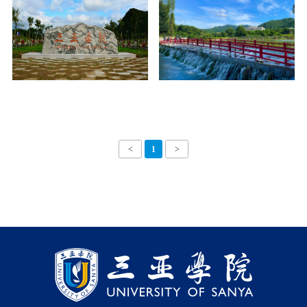
<
1
>