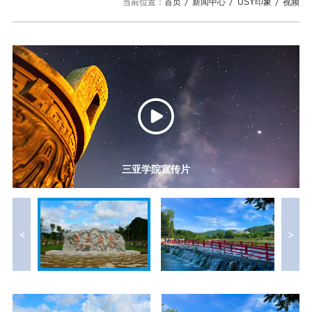
校园风景
就业服务
当前位置：
首页
新闻中心
USY印象
视频
信息与智能工程学院
教务管理系统
办公OA系统
人才招聘
三亚学院公共外交研究...
研究生招生
马克思主义学院
校内登录
信息公开
校长信箱
访客
English
三亚学院宣传片