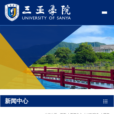
认识三亚学院
学校领导
学院与部门
学校简介
理事长
学院
新闻中心
走近理事长
校长
部门
社会治理学院
新闻速递
教与学
校长欢迎词
党委书记、政府督导专...
商学院
传媒视点
专业设置
科学研究
使命与理念
副校长
艺术创意与数字设计学...
校园地图
新媒体
辅修专业
科研平台
国际交流
校风与校训
校长助理
文学院
USY印象
USY媒体
语言文字网
科研项目
合作办学
招生就业
走近校董事长
新能源与智能网联汽车...
视频
新闻中心
科研奖项
国际学生
学校机构
招生信息
图书馆
旅游与大健康学院
图片
国际合作与交流处