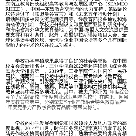
东南亚教育部长组织高等教育与发展区域中心（
SEAMEO
RIHED
）、中国—东盟教育交流周的大力支持，第四届论
坛还通过了《联盟曼谷宣言》和《未来五年行动计划》，
启动跨国多校园交流旗舰项目等。经教育部报备通过和海
南省侨办批准，学校还分别设立印度尼西亚国别研究中心
和海南省海外华文教育基地，为中国
-
东盟人文交流提供重
要支撑和有利条件。此外，欧盟伊拉斯谟斯项目大会、全
球化洪堡学者论坛、全球型企业中国论坛等多个具有国际
影响力的学术论坛在校成功举办。
学校办学丰硕成果赢得了良好的社会美誉度。在中国
校友会最新排名中，三亚学院自
2022
年起连续蝉联综合类
民办大学排名第一。
2019
年，三亚学院作为国内唯一民办
高校、海南唯一高校被中央电视台一套专题片《教育强
国》专题报道，引发强烈反响。三亚学院在央广网、国际
在线教育、腾讯、搜狐、网易等中国影响力媒体机构年度
教育盛典中赢得多项殊荣。其中，被央广网评为“
年度综合
竞争力品牌高校”“年度创业就业明星院校”；在腾讯、网易
年度教育盛典中，分别荣获“行业产教融合特色教育品牌”
“年度竞争力产教融合教育品牌”等荣誉称号。
学校的办学发展得到党和国家领导人及地方政府的高
度重视。
2014
年
11
月，时任国务院总理李克强听取了校长
陆丹作校企协同创新的工作汇报，勉励学校要培养具有精