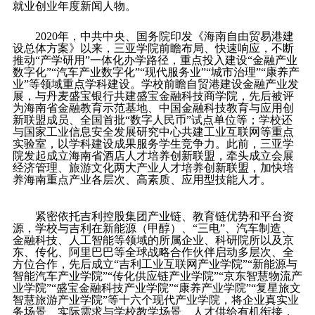
就业创业年度新闻人物。
2020
年，中共中央、国务院印发《海南自由贸易港建
设总体方案》以来，三亚学院前瞻布局、快速响应，不断
推动“产学研用”一体化办学路径，重点投入建设“金融产业
数字化”“汽车产业数字化”“现代服务业”“城市治理”“康养产
业”等领域重点学科建设。学校前瞻自贸港建设金融产业发
展，与丹麦盛宝银行共建盛宝金融科技商学院，先后被评
为海南省金融教育示范基地、中国金融科技教育与应用创
新联盟成员、全国首批“数字人民币”试点单位等；学校还
与国家工业信息安全发展研究中心共建工业互联网等重点
实验室，以学科建设成果服务学生竞争力。此前，三亚学
院发起成立海南省酒店人才培养创新联盟，牵头成立会展
经济管理、旅游文化两大产业人才培养创新联盟，加快培
养海南重点产业各层次、高素质、应用型技能人才。
紧密依托吉利控股集团产业链、教育链优势和平台资
源，学校与吉利在新能源（甲醇）、“三电”、汽车制造、
金融科技、人工智能等领域的所属企业、科研院所以及京
东、传化、阿里巴巴等全球战略合作伙伴启动多层次、全
方位合作，先后成立“吉利工业互联网产业学院”“新能源与
智能汽车产业学院”“传化供应链产业学院”“京东智慧物流产
业学院”“盛宝金融科技产业学院”“康养产业学院”“复星旅文
智慧旅游产业学院”等十六个现代产业学院，将企业真实业
务场景、实际需求与学校教学场景、人才供给有机衔接，