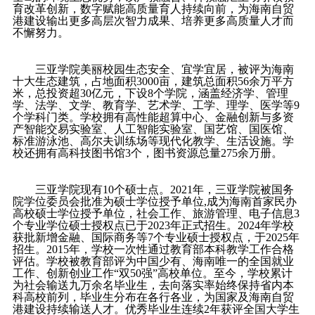
育改革创新，数字赋能高质量育人持续向前，为海南自贸
港建设输出更多高层次智力成果、培养更多高质量人才而
不懈努力。
三亚学院美丽校园生态安全、宜学宜居，被评为海南
十大生态建筑，占地面积
3000
亩，建筑总面积
56
余万平方
米，总投资超
30
亿元，下设
8
个学院，涵盖经济学、管理
学、法学、文学、教育学、艺术学、工学、理学、医学等
9
个学科门类。学校拥有高性能超算中心、金融创新与多资
产智能交易实验室、人工智能实验室、国艺馆、国医馆、
标准游泳池、高尔夫训练场等现代化教学、生活设施。学
校还拥有高科技图书馆
3
个，图书资源总量
275
余万册。
三亚学院现有
10
个硕士点。
2021
年，三亚学院被国务
院学位委员会批准为硕士学位授予单位
,
成为海南首家民办
高校硕士学位授予单位，社会工作、旅游管理、电子信息
3
个专业学位硕士授权点已于
2023
年正式招生。
2024
年学校
获批新增金融、国际商务等
7
个专业硕士授权点，于
2025
年
招生。
2015
年，学校一次性通过教育部本科教学工作合格
评估。学校被教育部评为中国少有、海南唯一的全国就业
工作、创新创业工作“双
50
强”高校单位。至今，学校累计
为社会输送九万余名毕业生，去向落实率始终保持省内本
科高校前列，毕业生分布在各行各业，为国家及海南自贸
港建设持续输送人才。优秀毕业生连续
2
年获评全国大学生