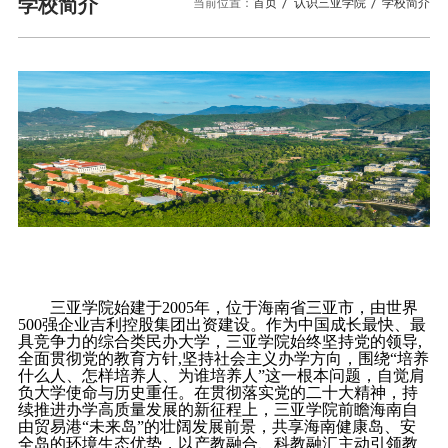
校园风景
就业服务
学校简介
当前位置：
首页
认识三亚学院
学校简介
信息与智能工程学院
教务管理系统
办公OA系统
人才招聘
三亚学院公共外交研究...
研究生招生
马克思主义学院
校内登录
信息公开
校长信箱
访客
English
三亚学院始建于
2005
年，位于海南省三亚市，由世界
500
强企业吉利控股集团出资建设。作为中国成长最快、最
具竞争力的综合类民办大学，三亚学院始终坚持党的领导
,
全面贯彻党的教育方针
,
坚持社会主义办学方向，围绕“培养
什么人、怎样培养人、为谁培养人”这一根本问题，自觉肩
负大学使命与历史重任。在贯彻落实党的二十大精神，持
续推进办学高质量发展的新征程上，三亚学院前瞻海南自
由贸易港“未来岛”的壮阔发展前景，共享海南健康岛、安
全岛的环境生态优势，以产教融合、科教融汇主动引领教