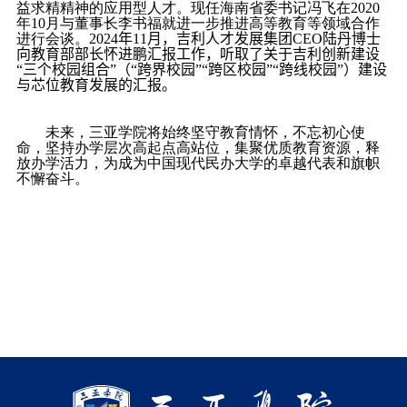
益求精精神的应用型人才。现任海南省委书记冯飞在
2020
年
10
月与董事长李书福就进一步推进高等教育等领域合作
进行会谈。
2024
年
11
月，吉利人才发展集团
CEO
陆丹博士
向教育部部长怀进鹏汇报工作，听取了关于吉利创新建设
“三个校园组合”（“跨界校园”“跨区校园”“跨线校园”）建设
与芯位教育发展的汇报。
未来，三亚学院将始终坚守教育情怀，不忘初心使
命，坚持办学层次高起点高站位，集聚优质教育资源，释
放办学活力，为成为中国现代民办大学的卓越代表和旗帜
不懈奋斗。