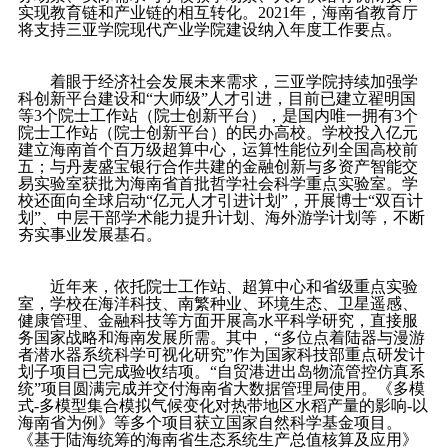
实现教育链和产业链的相互转化。
2021
年，海南省教育厅
将支持三亚学院现代产业学院建设纳入年度工作要点。
着眼于经济社会发展未来需求，三亚学院持续加强学
科创新平台建设和“大师级”人才引进，目前已建立翟明国
等
3
个院士工作站（院士创新平台），是国内唯一拥有
3
个
院士工作站（院士创新平台）的民办高校。学校投入亿元
建立海南首个百万级超算中心，运算性能位列全国高校前
五；与丹麦盛宝银行合作共建的金融创新与多资产智能交
易实验室获批为海南省首批哲学社会科学重点实验室。学
校还面向全球启动“亿元人才引进计划”，开展博士“双百计
划”、中层干部学术能力提升计划、海外游学计划等，不断
夯实事业发展基石。
近年来，依托院士工作站、超算中心和省级重点实验
室，学校在海洋科技、南繁种业、环境生态、卫星遥感、
健康管理、金融科技等方面开展高水平科学研究，直接服
务国家战略和海南发展所需。其中，“多位点着陆器与漫游
者潜水器系统科学可视化研究”作为国家科技部重点研发计
划子项目已完成验收结项。“自贸港进出岛物流管控仿真系
统”项目圆满完成并交付海南省大数据管理局使用。《多模
式
-
多模型集合模拟气候变化对热带地区水稻产量的影响
-
以
海南省为例》等多个项目获立国家自然科学基金项目。
《基于陆海统筹的海南省生态系统生产总值核算及应用》