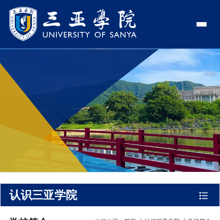
认识三亚学院
学校领导
学院与部门
学校简介
理事长
学院
新闻中心
走近理事长
校长
部门
社会治理学院
新闻速递
教与学
校长欢迎词
党委书记、政府督导专...
商学院
传媒视点
专业设置
科学研究
使命与理念
副校长
艺术创意与数字设计学...
校园地图
新媒体
辅修专业
科研平台
国际交流
校风与校训
校长助理
文学院
USY印象
USY媒体
语言文字网
科研项目
合作办学
招生就业
走近校董事长
新能源与智能网联汽车...
视频
认识三亚学院
科研奖项
国际学生
学校机构
招生信息
图书馆
旅游与大健康学院
图片
国际合作与交流处