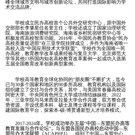
峰全球城市文明与城市创新论坛，共同打造国际影响力学
术交流品牌。
学校成立民办高校首个公共外交研究中心，原中国外
交部部长李肇星任名誉主任；学校还成立了国家治理研究
院、海南旅游消费研究院、海南省乡村民宿研究中心等，
积极发挥高校智库功能。
2016
年，中国民办教育协会“民办
高校质量促进部”在三亚学院挂牌成立，并作为海南省唯一
高校入选“中国应用技术大学联盟”。学校作为全国唯一民
办高校，教育教学改革成果经验与复旦大学、北京师范大
学等其他
13
所国内知名高校教育改革案例一起成功入选第
五届全国教育改革创新典型案例。
学校高等教育全球化协同的“朋友圈”不断扩大，迄今
已与
30
多个国家和地区的
90
多所高校、教育机构以及国际
组织建立了交往与合作关系，其中，与美国常春藤高校迈
阿密大学、中央阿肯色州立大学成功缔结姊妹校。
2022
年，三亚学院与马来西亚拉曼大学合作共建，双方整合优
势资源、开设优质本科、硕士及博士课程等学位课程，共
建国际教育平台，探索本
-
硕
-
博贯通新型人才培养模式。
2017-202
4
年，学校成功举办五届“中国—东盟民办高等
教育发展与合作论坛”，与东盟各国民办高校启动中国—东
盟民办大学联盟（
ACAPHEI
），得到了中国—东盟中心、