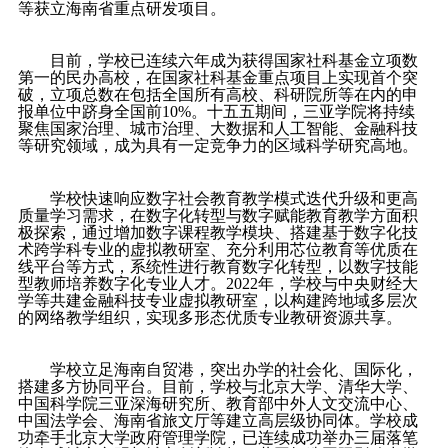
等获立海南省重点研发项目。
目前，学校已连续六年成为获得国家社科基金立项数
第一的民办高校，在国家社科基金重点项目上实现首个突
破，立项总数在包括全国所有高校、科研院所等在内的申
报单位中跻身全国前
10%
。十五五期间，三亚学院将持续
聚焦国家治理、城市治理、大数据和人工智能、金融科技
等研究领域，成为具有一定竞争力的区域科学研究高地。
学校快速响应数字社会教育教学模式迭代升级和更高
质量学习需求，在数字化转型与数字赋能教育教学方面积
极探索，通过增加数字课程教学模块、搭建基于数字化技
术跨学科专业的虚拟教研室、充分利用芯位教育等优质在
线平台等方式，系统性进行教育数字化转型，以数字技能
型教师培养数字化专业人才。
2022
年，学校与中央财经大
学等共建金融科技专业虚拟教研室，以构建跨地域多层次
的网络教学组织，实现多形态优质专业教研资源共享。
学校立足海南自贸港，突出办学的社会化、国际化，
搭建多方协同平台。目前，学校与北京大学、清华大学、
中国科学院三亚深海研究所、教育部中外人文交流中心、
中国法学会、海南省旅文厅等建立高层级协同体。学校成
功牵手北京大学政府管理学院，已连续成功举办三届落笔