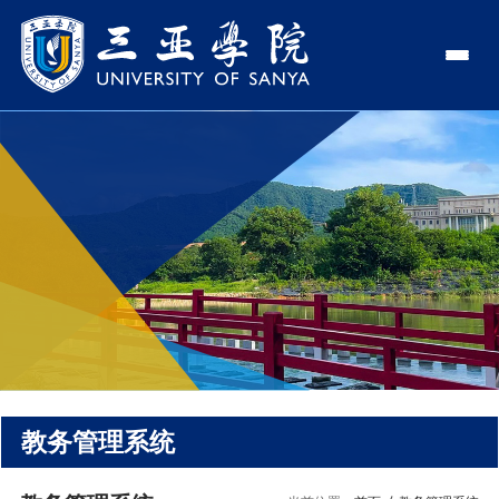
认识三亚学院
学校领导
学院与部门
学校简介
理事长
学院
新闻中心
走近理事长
校长
部门
社会治理学院
新闻速递
教与学
校长欢迎词
党委书记、政府督导专员
商学院
传媒视点
专业设置
科学研究
使命与理念
副校长
艺术创意与数字设计学院
校园地图
新媒体
辅修专业
科研平台
国际交流
校风与校训
校长助理
文学院
USY印象
USY媒体
语言文字网
科研项目
合作办学
招生就业
走近校董事长
新能源与智能网联汽车学院
视频
教务管理系统
科研奖项
国际学生
学校机构
招生信息
图书馆
旅游与大健康学院
图片
国际合作与交流处