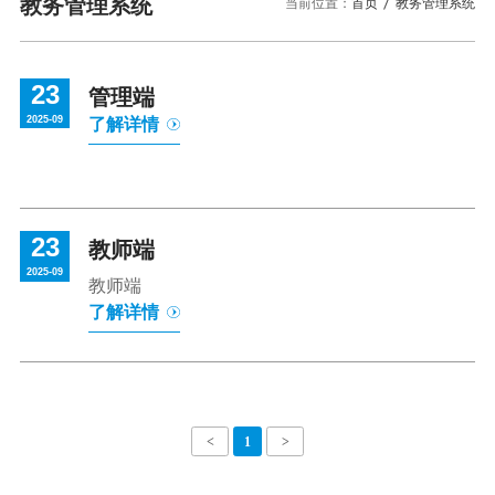
校园风景
就业服务
教务管理系统
当前位置：
首页
教务管理系统
信息与智能工程学院
教务管理系统
办公OA系统
人才招聘
三亚学院公共外交研究中心
研究生招生
马克思主义学院
校内登录
信息公开
校长信箱
23
访客
English
管理端
2025-09
了解详情
23
教师端
2025-09
教师端
了解详情
<
1
>