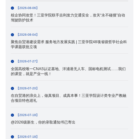
【2026-08-06】
校企协同攻坚！三亚学院联手吉利发力交通安全，攻关“永不碰撞”自动
驾驶防护技术
【2026-08-04】
聚焦自贸港建设需求 服务地方发展实践 | 三亚学院48项省级哲学社会科
学课题获批立项
【2026-07-27】
全国高校唯一CNAS认证基地、洋浦港无人车、国标电机测试……我们
的课堂，就是产业一线！
【2026-07-20】
在自贸港的浪尖上，做真项目、成真本事！三亚学院设计类专业产教融
合项目特色巡礼
【2026-07-18】
@2026级新生，你的录取通知书已寄出
【2026-07-18】