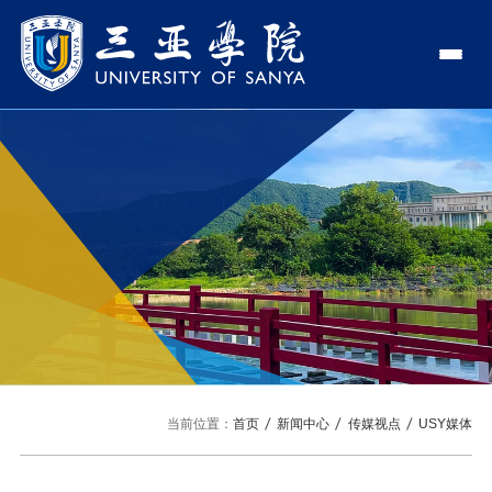
认识三亚学院
学校领导
学院与部门
学校简介
理事长
学院
新闻中心
走近理事长
校长
部门
社会治理学院
新闻速递
教与学
校长欢迎词
党委书记、政府督导专员
商学院
传媒视点
专业设置
科学研究
使命与理念
副校长
艺术创意与数字设计学院
校园地图
新媒体
辅修专业
科研平台
国际交流
校风与校训
校长助理
文学院
USY印象
USY媒体
语言文字网
科研项目
合作办学
招生就业
走近校董事长
新能源与智能网联汽车学院
当前位置：
首页
新闻中心
传媒视点
USY媒体
视频
科研奖项
国际学生
学校机构
招生信息
图书馆
旅游与大健康学院
图片
国际合作与交流处