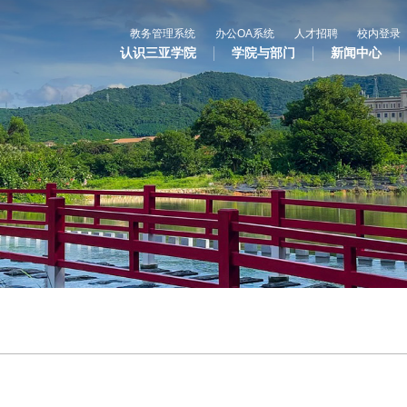
教务管理系统
办公OA系统
人才招聘
校内登录
认识三亚学院
学院与部门
新闻中心
心
教与学
科学研究
国
专业设置
科研平台
合
辅修专业
科研项目
国
语言文字网
科研奖项
国际合
三亚学院公