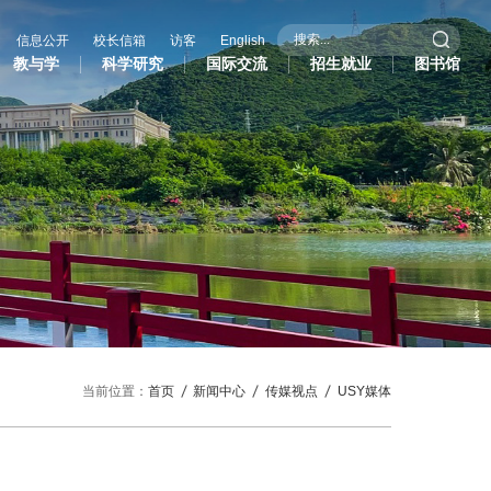
信息公开
校长信箱
访客
English
教与学
科学研究
国际交流
招生就业
图书馆
际交流
招生就业
图书馆
作办学
招生信息
际学生
就业服务
作与交流处
研究生招生
共外交研究中心
当前位置：
首页
新闻中心
传媒视点
USY媒体