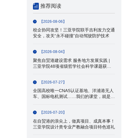
推荐阅读
【2026-08-06】
校企协同攻坚！三亚学院联手吉利发力交通
安全，攻关“永不碰撞”自动驾驶防护技术
【2026-08-04】
聚焦自贸港建设需求 服务地方发展实践 |
三亚学院48项省级哲学社会科学课题获批
立项
【2026-07-27】
全国高校唯一CNAS认证基地、洋浦港无人
车、国标电机测试……我们的课堂，就是产
业一线！
【2026-07-20】
在自贸港的浪尖上，做真项目、成真本事！
三亚学院设计类专业产教融合项目特色巡礼