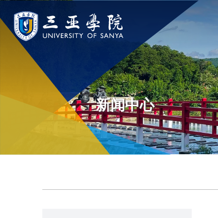
认识三亚学院
学院与部门
新闻中
学校领导
学院
新闻速递
新闻中心
学校简介
部门
传媒视点
走近理事长
校园地图
校长欢迎词
USY印象
使命与理念
校风与校训
走近校董事长
学校机构
校园风景