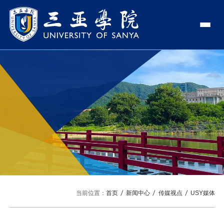
认识三亚学院
学校领导
学院与部门
学校简介
理事长
学院
新闻中心
走近理事长
校长
部门
社会治理学院
新闻速递
教与学
校长欢迎词
党委书记、政府督导专员
商学院
传媒视点
专业设置
科学研究
使命与理念
副校长
艺术创意与数字设计学院
校园地图
新媒体
辅修专业
科研平台
国际交流
校风与校训
校长助理
文学院
USY印象
USY媒体
语言文字网
科研项目
合作办学
招生就业
走近校董事长
新能源与智能网联汽车学院
当前位置：
首页
新闻中心
传媒视点
USY媒体
视频
科研奖项
国际学生
学校机构
招生信息
图书馆
旅游与大健康学院
图片
国际合作与交流处