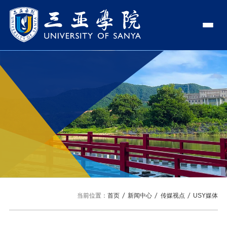
认识三亚学院
学校领导
学院与部门
学校简介
理事长
学院
新闻中心
走近理事长
校长
部门
社会治理学院
新闻速递
教与学
校长欢迎词
党委书记、政府督导专员
商学院
传媒视点
专业设置
科学研究
使命与理念
副校长
艺术创意与数字设计学院
校园地图
新媒体
辅修专业
科研平台
国际交流
校风与校训
校长助理
文学院
USY印象
USY媒体
语言文字网
科研项目
合作办学
招生就业
走近校董事长
新能源与智能网联汽车学院
当前位置：
首页
新闻中心
传媒视点
USY媒体
视频
科研奖项
国际学生
学校机构
招生信息
图书馆
旅游与大健康学院
图片
国际合作与交流处