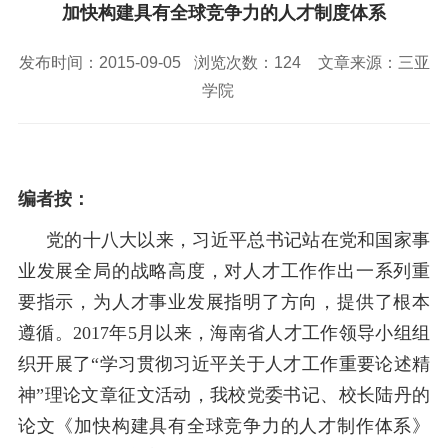
校园风景
就业服务
信息与智能工程学院
加快构建具有全球竞争力的人才制度体系
教务管理系统
办公OA系统
人才招聘
三亚学院公共外交研究中心
研究生招生
马克思主义学院
校内登录
信息公开
校长信箱
发布时间：2015-09-05
浏览次数：
124
文章来源：三亚
访客
English
学院
编者按：
党的十八大以来，习近平总书记站在党和国家事
业发展全局的战略高度，对人才工作作出一系列重
要指示，为人才事业发展指明了方向，提供了根本
遵循。2017年5月以来，海南省人才工作领导小组组
织开展了“学习贯彻习近平关于人才工作重要论述精
神”理论文章征文活动，我校党委书记、校长陆丹的
论文《加快构建具有全球竞争力的人才制作体系》