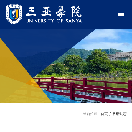
认识三亚学院
学校领导
学院与部门
学校简介
理事长
学院
新闻中心
走近理事长
校长
部门
社会治理学院
新闻速递
教与学
校长欢迎词
党委书记、政府督导专员
商学院
传媒视点
专业设置
科学研究
使命与理念
副校长
艺术创意与数字设计学院
校园地图
新媒体
辅修专业
科研平台
国际交流
校风与校训
校长助理
文学院
USY印象
USY媒体
语言文字网
科研项目
合作办学
招生就业
走近校董事长
新能源与智能网联汽车学院
当前位置：
首页
科研动态
视频
科研奖项
国际学生
学校机构
招生信息
图书馆
旅游与大健康学院
图片
国际合作与交流处