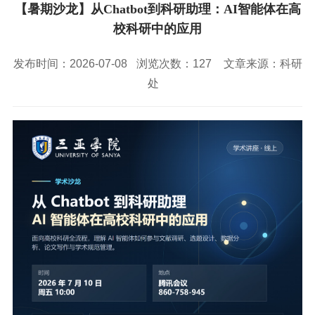
校园风景
就业服务
信息与智能工程学院
【暑期沙龙】从Chatbot到科研助理：AI智能体在高
教务管理系统
办公OA系统
人才招聘
三亚学院公共外交研究中心
研究生招生
校科研中的应用
马克思主义学院
校内登录
信息公开
校长信箱
访客
English
发布时间：2026-07-08
浏览次数：
127
文章来源：科研
处