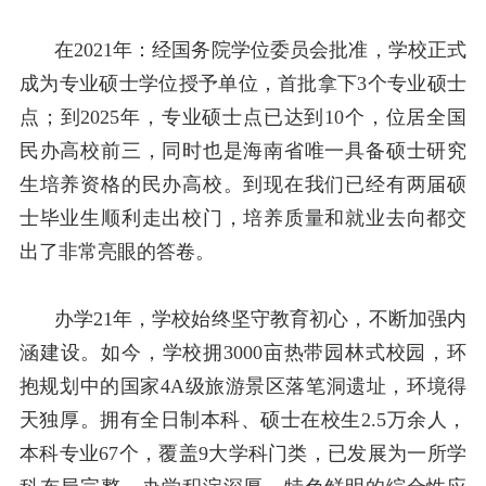
在
2021
年：经国务院学位委员会批准，学校正式
成为专业硕士学位授予单位，首批拿下
3
个专业硕士
点；到
2025
年，专业硕士点已达到
10
个，位居全国
民办高校前三，同时也是海南省唯一具备硕士研究
生培养资格的民办高校。到现在我们已经有两届硕
士毕业生顺利走出校门，培养质量和就业去向都交
出了非常亮眼的答卷。
办学
21
年，学校始终坚守教育初心，不断加强内
涵建设。如今，学校拥
3000
亩热带园林式校园，环
抱规划中的国家
4A
级旅游景区落笔洞遗址，环境得
天独厚。拥有全日制本科、硕士在校生
2.5
万余人，
本科专业
67
个，覆盖
9
大学科门类，已发展为一所学