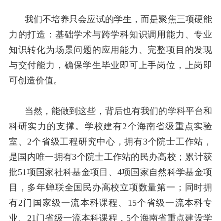
我们不培养只会应试的学生，而是聚焦三项硬能
力的打造：基础学术与跨学科知识调用能力、专业
知识转化为场景问题的应用能力、完整项目的发现
与交付能力，确保学生毕业即可上手岗位，上岗即
可创造价值。
当然，能做到这些，背后也有我们的学科平台和
科研实力的支撑。学校建有
2
个海南省级重点实验
室、
2
个省级工程研究中心，拥有
3
个院士工作站，
是国内唯一拥有
3
个院士工作站的民办高校；累计获
批
51
项国家社科基金项目、
4
项国家自然科学基金项
目，多年蝉联全国民办高校立项数量第一；同时拥
有
2
门国家级一流本科课程、
15
个省级一流本科专
业、
21
门省级一流本科课程，
5
个海南省重点建设学