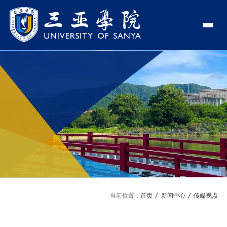
认识三亚学院
学校领导
学院与部门
学校简介
理事长
学院
新闻中心
走近理事长
校长
部门
社会治理学院
新闻速递
教与学
校长欢迎词
党委书记、政府督导专员
商学院
传媒视点
专业设置
科学研究
使命与理念
副校长
艺术创意与数字设计学院
校园地图
新媒体
辅修专业
科研平台
国际交流
校风与校训
校长助理
文学院
USY印象
USY媒体
语言文字网
科研项目
合作办学
招生就业
走近校董事长
新能源与智能网联汽车学院
当前位置：
首页
新闻中心
传媒视点
视频
科研奖项
国际学生
学校机构
招生信息
图书馆
旅游与大健康学院
图片
国际合作与交流处