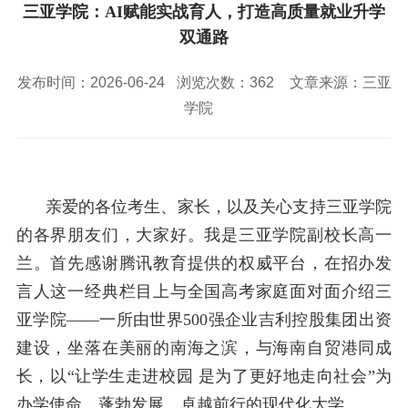
校园风景
就业服务
信息与智能工程学院
三亚学院：AI赋能实战育人，打造高质量就业升学
教务管理系统
办公OA系统
人才招聘
三亚学院公共外交研究中心
研究生招生
双通路
马克思主义学院
校内登录
信息公开
校长信箱
访客
English
发布时间：2026-06-24
浏览次数：
362
文章来源：三亚
学院
亲爱的各位考生、家长，以及关心支持三亚学院
的各界朋友们，大家好。我是三亚学院副校长高一
兰。首先感谢腾讯教育提供的权威平台，在招办发
言人这一经典栏目上与全国高考家庭面对面介绍三
亚学院——一所由世界
500
强企业吉利控股集团出资
建设，坐落在美丽的南海之滨，与海南自贸港同成
长，以“让学生走进校园 是为了更好地走向社会”为
办学使命，蓬勃发展、卓越前行的现代化大学。