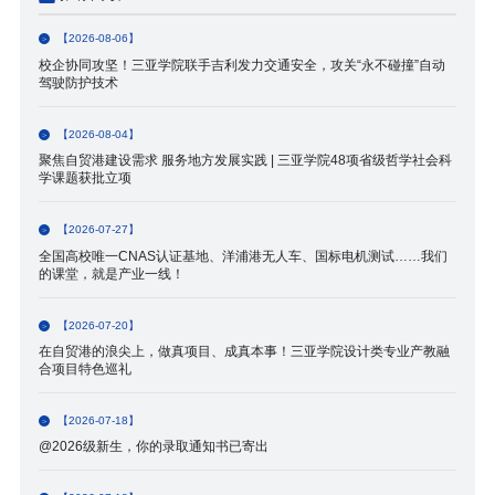
【2026-08-06】
校企协同攻坚！三亚学院联手吉利发力交通安全，攻关“永不碰撞”自动
驾驶防护技术
【2026-08-04】
聚焦自贸港建设需求 服务地方发展实践 | 三亚学院48项省级哲学社会科
学课题获批立项
【2026-07-27】
全国高校唯一CNAS认证基地、洋浦港无人车、国标电机测试……我们
的课堂，就是产业一线！
【2026-07-20】
在自贸港的浪尖上，做真项目、成真本事！三亚学院设计类专业产教融
合项目特色巡礼
【2026-07-18】
@2026级新生，你的录取通知书已寄出