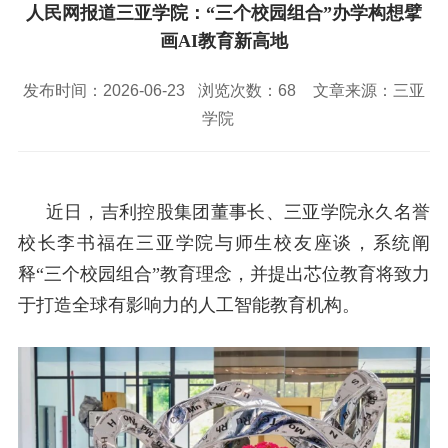
校园风景
就业服务
信息与智能工程学院
人民网报道三亚学院：“三个校园组合”办学构想擘
教务管理系统
办公OA系统
人才招聘
三亚学院公共外交研究中心
研究生招生
画AI教育新高地
马克思主义学院
校内登录
信息公开
校长信箱
访客
English
发布时间：2026-06-23
浏览次数：
68
文章来源：三亚
学院
近日，吉利控股集团董事长、三亚学院永久名誉
校长李书福在三亚学院与师生校友座谈，系统阐
释“三个校园组合”教育理念，并提出芯位教育将致力
于打造全球有影响力的人工智能教育机构。