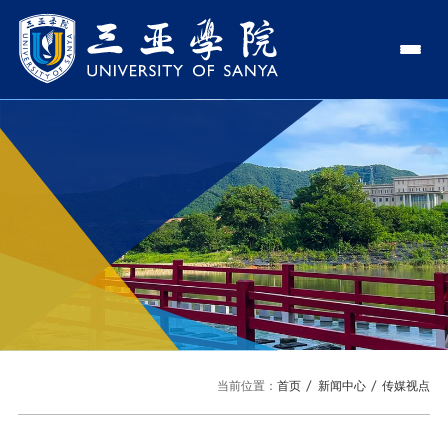
认识三亚学院
学校领导
学院与部门
学校简介
理事长
学院
新闻中心
走近理事长
校长
部门
社会治理学院
新闻速递
教与学
校长欢迎词
党委书记、政府督导专员
商学院
传媒视点
专业设置
科学研究
使命与理念
副校长
艺术创意与数字设计学院
校园地图
新媒体
辅修专业
科研平台
国际交流
校风与校训
校长助理
文学院
USY印象
USY媒体
语言文字网
科研项目
合作办学
招生就业
走近校董事长
新能源与智能网联汽车学院
当前位置：
首页
新闻中心
传媒视点
视频
科研奖项
国际学生
学校机构
招生信息
图书馆
旅游与大健康学院
图片
国际合作与交流处