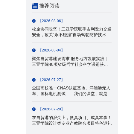
推荐阅读
【2026-08-06】
校企协同攻坚！三亚学院联手吉利发力交通
安全，攻关“永不碰撞”自动驾驶防护技术
【2026-08-04】
聚焦自贸港建设需求 服务地方发展实践 |
三亚学院48项省级哲学社会科学课题获批
立项
【2026-07-27】
全国高校唯一CNAS认证基地、洋浦港无人
车、国标电机测试……我们的课堂，就是产
业一线！
【2026-07-20】
在自贸港的浪尖上，做真项目、成真本事！
三亚学院设计类专业产教融合项目特色巡礼