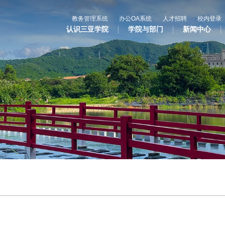
教务管理系统
办公OA系统
人才招聘
校内登录
认识三亚学院
学院与部门
新闻中心
心
教与学
科学研究
国
专业设置
科研平台
合
辅修专业
科研项目
国
语言文字网
科研奖项
国际合
三亚学院公