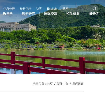
信息公开
校长信箱
访客
English
教与学
科学研究
国际交流
招生就业
图书馆
际交流
招生就业
图书馆
作办学
招生信息
际学生
就业服务
作与交流处
研究生招生
共外交研究中心
当前位置：
首页
新闻中心
新闻速递