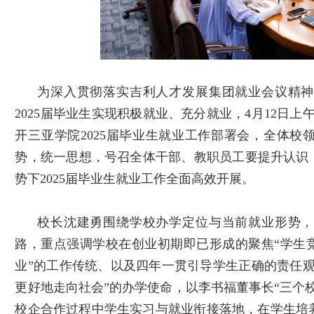
为深入贯彻落实吉利人才发展集团就业会议精神
2025
届毕业生实现积极就业、充分就业，
4
月
12
日上
开三亚学院
2025
届毕业生就业工作部署会，全体校
势，统一思想，号召全体干部、教职员工要提升认识
势下
2025
届毕业生就业工作全面高效开展。
校长沈建勇围绕学校办学定位与当前就业形势，
路，重点强调学校在创业初期即已形成的聚焦“学生
业”的工作传统、以及四年一贯引导学生正确的责任
更好地走向社会”的办学使命，以李书福董事长“三个
校企合作过程中学生实习与就业衔接落地，在学生培