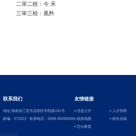
二审二校：今
禾
三审三校：凰矜
联系我们
友情链接
地址:海南省三亚市吉阳区学院路191号
信息公开
人才招聘
人才招聘
邮编：572022 联系电话：0898-88386000
校园地图
校长信箱
校长信箱
芯位教育