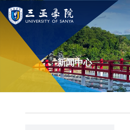
认识三亚学院
学院与部门
新闻中
学校领导
学院
新闻速递
新闻中心
学校简介
部门
传媒视点
走近理事长
校园地图
校长欢迎词
USY印象
使命与理念
校风与校训
走近校董事长
学校机构
校园风景