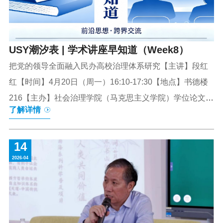
专利授权量是否会影响创业板指数【主讲】皮永华【时
间】4月28日（周二）15:00-16:00【地点】书新4号楼西
202【主...
USY潮汐表 | 学术讲座早知道（Week8）
把党的领导全面融入民办高校治理体系研究【主讲】段红
红【时间】4月20日（周一）16:10-17:30【地点】书德楼
216【主办】社会治理学院（马克思主义学院）学位论文的
了解详情
选题技巧【主讲】张成甦【时间】4月20日（周一）16:40-
17:30【地点】书新4号楼西201【主办】商学院心肺复苏及
14
海姆立克急救法【主讲】张霞【时间】4月20日（周一）
2026-04
9:00-9:45【地点】实验室301【主办】旅游与大健康学院
体育本科毕业论文写作规范与常见问题解析【主讲】张禹
【时间】4月21日（周二）11:00-12:00【地点】书新2号楼
东203【主办】旅游与大健康学院海南自贸港建设下绿色金