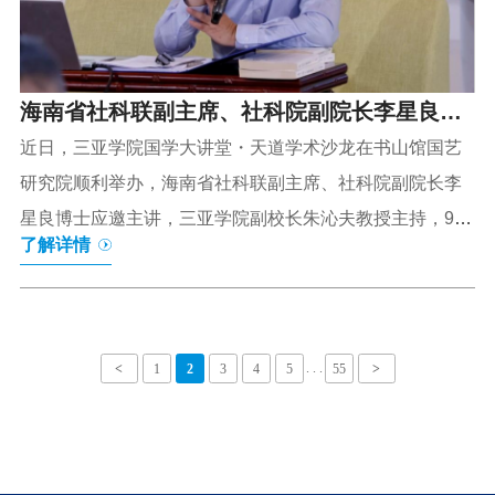
融发展趋势及展望【主讲】刘恩志【时间】4月21日（周
二）15:00-16:30【地点】书新3号楼东405【主办】商...
海南省社科联副主席、社科院副院长李星良博
士主讲三亚学院国学大讲堂
近日，三亚学院国学大讲堂・天道学术沙龙在书山馆国艺
研究院顺利举办，海南省社科联副主席、社科院副院长李
星良博士应邀主讲，三亚学院副校长朱沁夫教授主持，90
了解详情
余名师生代表参与学习。李星良博士以“中华天道与全人类
共同价值”为主题，解读中华文化南海传播的理论与实践路
径。他指出，中华文化在南海周边需“激活”与“唤醒”，以建
立不同文化间的“文化护栏”，海南学者率先提出南海文明的
. . .
<
1
2
3
4
5
55
>
概念，南海文明是和平文明，南海是和平之海。结合国际
形势，他对比了中华“天道文化”与西方“强道文化”，指出前
者基于宇宙观与人性统一，倡导和平平等，后者奉行强权