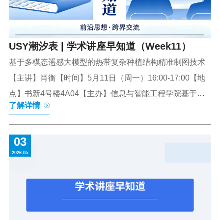
设施、研究方向、产学研转化及“五向”图强、“四...
USY潮汐表 | 学术讲座早知道（Week11）
基于多模态遥感大模型的热带复杂种植结构精准制图技术
【主讲】肖衡【时间】5月11日（周一）16:00-17:00【地
点】书新4号楼4A04【主办】信息与智能工程学院基于
了解详情
eDNA与人工智能的生物多样性智慧监测【主讲】刘月兰
【时间】5月12日（周二）10:00-11:00【地点】书新3号楼
03
东305【主办】信息与智能工程学院干细胞在临床治疗中的
2026-05
应用【主讲】李艳【时间】5月12日（周二）19:00-
20:00【地点】学生中心【主办】旅游与大健康学院解读红
色歌曲的歌唱处理与舞台表演【主讲】臧海萍【时间】5月
13日（周三）14:00-15:00【地点】流行音乐厅【主办】艺
术创意与数字设计学院情绪管理与身心健康【主讲】范春