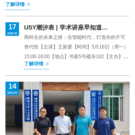
了解详情
验’座谈会”在海口举行。中共海南省委宣传部副部长张振
明，中国（海南）改革发展研究院院长迟福林出席会议，
17
省社科联党组书记、主席，省社科院院长詹兴文主持会
USY潮汐表 | 学术讲座早知道
2026-05
议。我校社科学者刘溢海、包雅钧在会议上发言，彰显了
（Week12）
商科生的未来之路：在智能时代，打造你的不可
我校社科学者立足海南、研究海南、服务海南的责任担
替代性【主讲】王新爱【时间】5月18日（周一）
当，为自贸港建设提供坚实智力支撑。 会议深入学习
15:00-16:00【地点】书新5号楼东102【主办】商
了解详情
贯彻习近平总书记关于把“义乌发展经验”进一步总结好、运
学院海南自贸港高质量发展的制度供给体系研究
用好，以及推动哲学社会科学事业高质量发展的重要指示
【主讲】王彦玲【时间】5月18日（周一）15:40-
精神。与会旅琼社科专家围绕七个研讨专题开展研讨：深...
14
16:30【地点】马克思主义学院会议室【主办】马
2026-05
克思主义学院我国“三支柱”养老体系探析【主讲】
陈广华【时间】5月18日（周一）16:00-
17:00【地点】社科楼103【主办】商学院海南农
村普惠保险的成效与路径【主讲】汪海飞【时
间】5月18日（周一）17:00-18:00【地点】社科