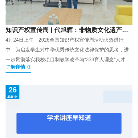
成员国数字经济国际合作【主讲】樊杰【时间】5月7日
（周四...
知识产权宣传周 | 代旭辉：非物质文化遗产的
知识产权保护
4月24日上午，2026全国知识产权宣传周活动火热进行
中，为启发学生对中华优秀传统文化法律保护的思考，进
一步贯彻落实我校项目制教学改革与“333育人理念”人才培
了解详情
养，知识产权信息服务中心邀请社会治理学院代旭辉老师
开展的《非物质文化遗产的知识产权保护》主题讲座顺利
26
举行。讲座伊始，代旭辉老师系统介绍了我国非遗保护整
2026-04
体情况，结合昆曲等经典非遗项目，用史料与亲身见闻，
以通俗生动的语言拆解非遗历史脉络与文化价值，让在场
师生直观感受非遗魅力。在核心分享环节，代老师紧扣海
南自贸港特色非遗与知识产权保护两大主线，层层展开讲