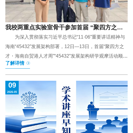
楼103【主办】商学院未来网络新图景——智能体
互联网【主讲】吴刚【时间】5月18日（周一）
我校两重点实验室骨干参加首届 “聚四方之
14:00-15:30【地点】书新4号楼西307【主办】信
息与智能工程学...
才・海南自贸港人才周”“45432” 发展架构研学
为深入贯彻落实习近平总书记“11·06”重要讲话精神与
海南“45432”发展架构部署，12日—13日，首届“聚四方之
观摩活动
才・海南自贸港人才周”“45432”发展架构研学观摩活动顺利
了解详情
举办。活动以实地观摩、调研学习、座谈研讨相结合的形
式进行，我校金融创新与多资产智能交易重点实验室和生
09
态环境大数据与数智化治理重点实验室的王欣、骆娟、程
2026-05
都和陈彦军等四位老师参加观摩活动，同与会代表围绕平
台建设、学科交叉、人才引育、前沿领域布局等交流互
鉴。 观摩团先后走进海南大学热带海洋工程材料及评
价全国重点实验室、自由贸易港治理创新与智慧监管重点
实验室、协同创新中心应用场景集成展厅，详细了解科研