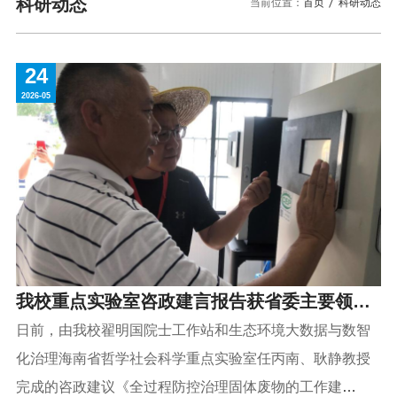
校园风景
就业服务
科研动态
当前位置：
首页
科研动态
信息与智能工程学院
教务管理系统
办公OA系统
人才招聘
三亚学院公共外交研究中心
研究生招生
马克思主义学院
校内登录
信息公开
校长信箱
24
访客
English
2026-05
我校重点实验室咨政建言报告获省委主要领导
肯定性批示
日前，由我校翟明国院士工作站和生态环境大数据与数智
化治理海南省哲学社会科学重点实验室任丙南、耿静教授
完成的咨政建议《全过程防控治理固体废物的工作建