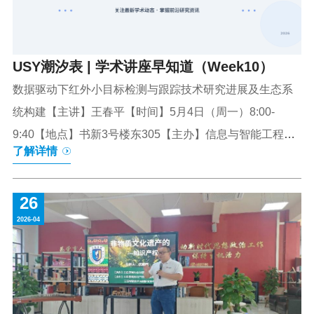
林【时间】5月13日（周三）16:00-17:30【地点】书山馆
中报...
USY潮汐表 | 学术讲座早知道（Week10）
数据驱动下红外小目标检测与跟踪技术研究进展及生态系
统构建【主讲】王春平【时间】5月4日（周一）8:00-
9:40【地点】书新3号楼东305【主办】信息与智能工程学
了解详情
院多源数据融合驱动的国家公园森林碳储量估测研究【主
讲】蹇凯【时间】5月6日（周三）16:00-17:30【地点】书
26
新4号楼4A04【主办】信息与智能工程学院耳听为虚，眼
2026-04
见为实【主讲】刘希平【时间】5月6日（周三）19:00-
20:30【地点】学生中心学业大厅【主办】旅游与大健康学
院海南自贸港建设下绿色金融发展趋势及展望【主讲】刘
恩志【时间】5月7日（周四）14:00-15:00【地点】书新3
号楼东405【主办】商学院制度型开放背景下海南与RCEP