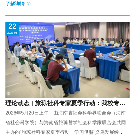
了解详情
议》，得到省委书记冯飞，省长刘小明，副省长杨国强等
同志肯定性批示。5月22日，任丙南教授受邀参加全省职能
22
部门固体废物工作推进会。当前，海南固体废物产生总量
2026-05
较大，部分领域存在非法倾倒、违规堆存、混埋混烧、监
管缺位等现象，建筑垃圾、危险废物、农业固废、生活垃
圾等领域环境风险隐患不容忽视，亟需系统提升固体废物
治理体系和治理能力现代化水平，守护好自贸港生态安
全。基于研究团队长期深入全省各市县实地调研，该咨政
建议系统总结了全省固体废物治理的现状特征与短板弱
项，从...
理论动态 | 旅琼社科专家夏季行动：我校专家
出席学习借鉴“义乌发展经验”座谈会
2026年5月20日上午，由海南省社会科学界联合会（海南
省社会科学院）与海南省旅琼哲学社会科学家联合会共同
主办的“旅琼社科专家夏季行动：学习借鉴‘义乌发展经