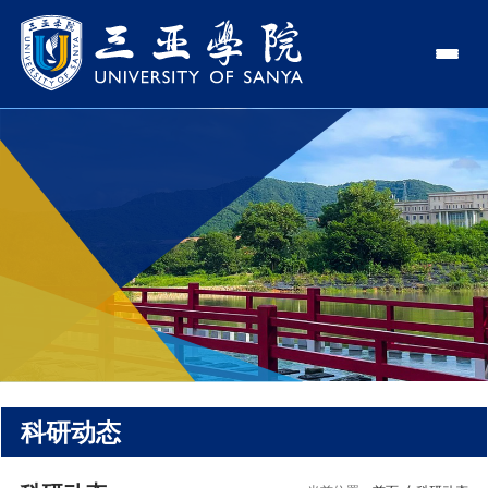
认识三亚学院
学校领导
学院与部门
学校简介
理事长
学院
新闻中心
走近理事长
校长
部门
社会治理学院
新闻速递
教与学
校长欢迎词
党委书记、政府督导专员
商学院
传媒视点
专业设置
科学研究
使命与理念
副校长
艺术创意与数字设计学院
校园地图
新媒体
辅修专业
科研平台
国际交流
校风与校训
校长助理
文学院
USY印象
USY媒体
语言文字网
科研项目
合作办学
招生就业
走近校董事长
新能源与智能网联汽车学院
视频
科研动态
科研奖项
国际学生
学校机构
招生信息
图书馆
旅游与大健康学院
图片
国际合作与交流处