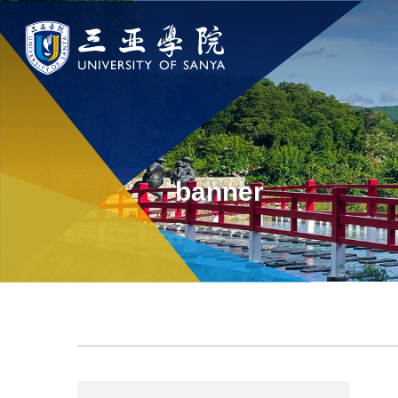
认识三亚学院
学院与部门
新闻中
学校领导
学院
新闻速递
banner
学校简介
部门
传媒视点
走近理事长
校园地图
校长欢迎词
USY印象
使命与理念
校风与校训
走近校董事长
学校机构
校园风景