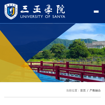
认识三亚学院
学校领导
学院与部门
学校简介
理事长
学院
新闻中心
走近理事长
校长
部门
社会治理学院
新闻速递
教与学
校长欢迎词
党委书记、政府督导专员
商学院
传媒视点
专业设置
科学研究
使命与理念
副校长
艺术创意与数字设计学院
校园地图
新媒体
辅修专业
科研平台
国际交流
校风与校训
校长助理
文学院
USY印象
USY媒体
语言文字网
科研项目
合作办学
招生就业
走近校董事长
新能源与智能网联汽车学院
当前位置：
首页
产教融合
视频
科研奖项
国际学生
学校机构
招生信息
图书馆
旅游与大健康学院
图片
国际合作与交流处