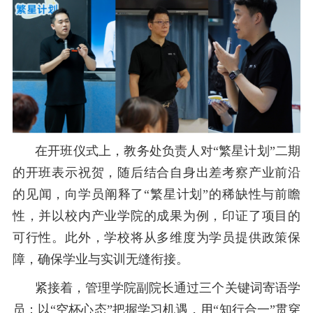
在开班仪式上，
教务处
负责人对
“繁星计划”二期
的开班表示祝贺，随后
结合自身
出差
考察产业前沿
的见闻，向学员阐释了
“繁星计划”的稀缺性与前瞻
性
，
并以校内产业学院的成果为例，印证了项目的
可行性。
此外，
学校将从多维度为学员提供政策保
障，确保学业与实训无缝衔接。
紧接着，管理学院副院长通过
三个关键词寄语学
员：以“空杯心态”把握学习机遇，用“知行合一”贯穿