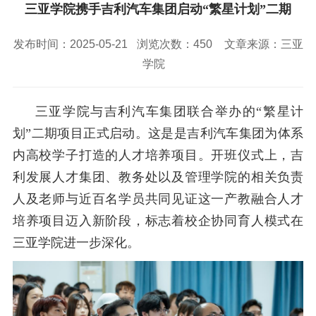
校园风景
就业服务
信息与智能工程学院
三亚学院携手吉利汽车集团启动“繁星计划”二期
教务管理系统
办公OA系统
人才招聘
三亚学院公共外交研究中心
研究生招生
马克思主义学院
校内登录
信息公开
校长信箱
发布时间：2025-05-21
浏览次数：
450
文章来源：三亚
访客
English
学院
三亚学院与吉利汽车集团联合举办的
“
繁星计
划
”
二期项目正式启动。
这是
是吉利汽车集团为体系
内高校学子打造的人才培养项目。
开班仪式上，
吉
利发展人才集团、教务处以及管理学院的相关负责
人及老师
与近百名学员共同见证这一产教融合人才
培养项目迈入新阶段，标志着校企协同育人模式在
三亚学院进一步深化。