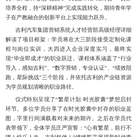
培养全程，持“深耕精神”完成实践转化，期待青年学
子在产教融合的创新平台上实现能力跃升。
吉利汽车集团营销系统人才经营部高级经理详细
解读了项目框架：学员将在大三阶段接受定制化课
程与岗位实训，大四进入企业深度实习，最终实
现
“毕业即成才”的职业跃迁。课程体系涵盖
了
“行业
导入，感知吉利”、“数字营销，专业认证”、“绩效陪
跑，星际挑战”三个阶段
，并依托吉利的产业链资源
为学员规划清晰的职业路径。
仪式特别呈现了
“繁星计划·时光胶囊”梦想启封
环节。多位学员
分享了
在
时光胶囊中封存的职业蓝
图
，
字里行间满载着对未来的期许
。
之后
在学员代
表带领下，全体学员庄严宣誓：
“
心有繁星，前行
不