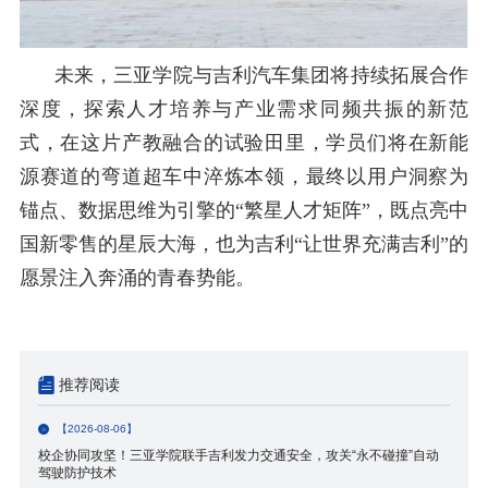
未来，
三亚学院与吉利汽车集团
将持续拓展合作
深度，探索人才培养与产业需求同频共振的新范
式，在这片产教融合的试验田里，学员们
将
在新能
源赛道的弯道超车中淬炼本领，最终以用户洞察为
锚点、数据思维为引擎的
“
繁星人才矩阵
”
，既点亮中
国
新零售
的星辰大海，也为吉利
“
让世界充满吉利
”
的
愿景注入奔涌的青春势能。
推荐阅读
【2026-08-06】
校企协同攻坚！三亚学院联手吉利发力交通安全，攻关“永不碰撞”自动
驾驶防护技术