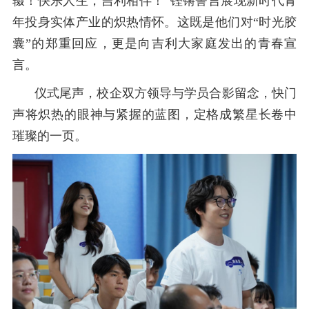
辍
！快乐人生，吉利相伴！
”
铿锵誓言展现新时代青
年投身实体产业的炽热情怀。这既是他们对
“
时光胶
囊
”
的郑重回应，更是向
吉利大家庭
发出的青春宣
言。
仪式
尾声，校企双方领导与学员合影留念，快门
声将炽热的眼神与紧握的蓝图，定格成繁星长卷中
璀璨的一页。