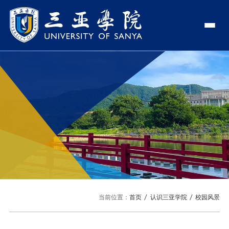
认识三亚学院
学校领导
学院与部门
学校简介
理事长
学院
新闻中心
走近理事长
校长
部门
社会治理学院
新闻速递
教与学
校长欢迎词
党委书记、政府督导专员
商学院
传媒视点
专业设置
科学研究
使命与理念
副校长
艺术创意与数字设计学院
校园地图
新媒体
辅修专业
科研平台
国际交流
校风与校训
校长助理
文学院
USY印象
USY媒体
语言文字网
科研项目
合作办学
招生就业
走近校董事长
新能源与智能网联汽车学院
当前位置：
首页
认识三亚学院
校园风景
视频
科研奖项
国际学生
学校机构
招生信息
图书馆
旅游与大健康学院
图片
国际合作与交流处