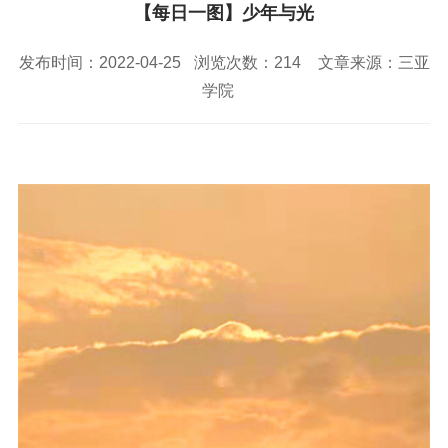
校园风景
就业服务
信息与智能工程学院
【每日一图】少年与光
教务管理系统
办公OA系统
人才招聘
三亚学院公共外交研究中心
研究生招生
马克思主义学院
校内登录
信息公开
校长信箱
发布时间：2022-04-25
浏览次数：
214
文章来源：三亚
访客
English
学院