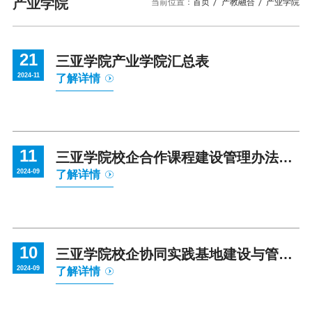
校园风景
就业服务
产业学院
当前位置：
首页
产教融合
产业学院
信息与智能工程学院
教务管理系统
办公OA系统
人才招聘
三亚学院公共外交研究中心
研究生招生
马克思主义学院
校内登录
信息公开
校长信箱
21
访客
English
三亚学院产业学院汇总表
2024-11
了解详情
11
三亚学院校企合作课程建设管理办法
2024-09
了解详情
（试行）
10
三亚学院校企协同实践基地建设与管理
2024-09
了解详情
办法（试行）