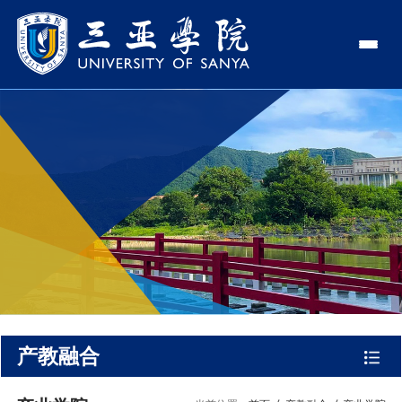
认识三亚学院
学校领导
学院与部门
学校简介
理事长
学院
新闻中心
走近理事长
校长
部门
社会治理学院
新闻速递
教与学
校长欢迎词
党委书记、政府督导专员
商学院
传媒视点
专业设置
科学研究
使命与理念
副校长
艺术创意与数字设计学院
校园地图
新媒体
辅修专业
科研平台
国际交流
校风与校训
校长助理
文学院
USY印象
USY媒体
语言文字网
科研项目
合作办学
招生就业
走近校董事长
新能源与智能网联汽车学院
视频
产教融合
科研奖项
国际学生
学校机构
招生信息
图书馆
旅游与大健康学院
图片
国际合作与交流处