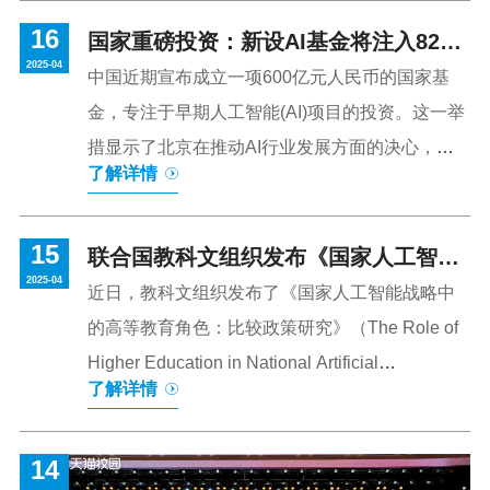
制的国内首架太阳能氢能无人机成功首飞。在白天，无人
16
机利用太阳能进行充电，而到了夜间或阴天，则由氢能来
国家重磅投资：新设AI基金将注入82亿
2025-04
维持其动力需求。这种独特的能源搭配，使得无人机能够
美元助力早期项目
中国近期宣布成立一项600亿元人民币的国家基
全天候工作，从而大大拓宽了其应用范围。同时，其还开
金，专注于早期人工智能(AI)项目的投资。这一举
发青欧、昱翔等多个系列10余款氢动力无人机，创造9小时
措显示了北京在推动AI行业发展方面的决心，并
了解详情
1000公里超长续航飞行纪录，实现航空用燃料电池、动力
旨在通过国家主导的投资进一步提升中国在全球
系统核心产品自主化。以青鸥30B无人机为例，打破了国
科技竞争中的地位。根据中国工业和信息化部的
内氢动力无人机长续航纪录，续航水平与美国洛克希德·
15
官员张建华在深圳举行的会议上透露，这一“人工
联合国教科文组织发布《国家人工智能
马...
2025-04
智能产业投资基金”于今年1月成立，得到了工业
战略中的高等教育角色》报告
近日，教科文组织发布了《国家人工智能战略中
和财政部门的共同指导。基金的设立不仅是对AI
的高等教育角色：比较政策研究》（The Role of
领域的关注，还反映了国家对技术创新的重视，
Higher Education in National Artificial
了解详情
特别是在全球技术竞争加剧和美国对中国高科技
Intelligence Strategies: A Comparative Policy
出口限制的背景下。这个AI基金将通过股权投资
Review）文件，考察了不同国家和地区的高等教
的方式支持国家的战略发展，资金来源于中国集
14
育如何通过培养专业人才和开展研究来指导政府