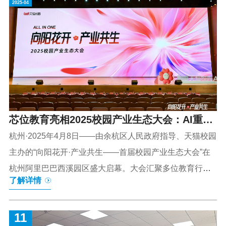
成电路产业投资基金的第三阶段项目。后者，也
2025-04
决策，从而在人工智能政策中发挥关键作用。人
被称为“大基金”，旨在推动半导体产业的自给自
工智能（Artificial Intelligence，以下简称AI）被
足，其...
广泛定义为模仿包括感知、学习、推理、解决问
题、语言交互和创造力等人类智能的机器。由于
AI已愈加融入社会功能，且因为其在增强经济竞
争力、改变社会和政府结构方面的潜力，使得关
于AI霸权的全球竞争也备受关注。因此，AI政策
芯位教育亮相2025校园产业生态大会：AI重构
也变得越来越重要。具体而言，AI政策涉及研
究、...
校园服务，三链协同智创教育未来
杭州·2025年4月8日——由余杭区人民政府指导、天猫校园
主办的“向阳花开·产业共生——首届校园产业生态大会”在
杭州阿里巴巴西溪园区盛大启幕。大会汇聚多位教育行业
了解详情
专家、百余所高校代表及阿里巴巴优秀品牌方伙伴，共探
校园服务数字化与生态化发展路径。吉利人才发展集团副
11
总裁 顾斌吉利人才发展集团与阿里巴巴天猫校园是重要战