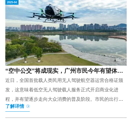
2025-04
了让“宁师启道”发挥更大作用，推动教学创新发展，宁夏师
范大学信息化建设与管理中心还将开展系列“AI赋能”专题实
践培训，帮助师生了解并使用各类人工智能。“宁师智雁”混
合式教学平台。人民网记者 梁宏鑫摄2023年以来，宁夏师
范大学对教学环境进行全面再造，深度升级智慧教室体
系，优化教学空间，致力于打造集先进数...
“空中公交”将成现实，广州市民今年有望体验
无人驾驶载人航空器
近日，全国首批载人类民用无人驾驶航空器运营合格证颁
发，这意味着低空无人驾驶载人服务正式开启商业化进
程，并有望逐步走向大众消费的普及阶段。市民的出行、
了解详情
生活方式或将迎来变化。无人驾驶载人航空器今年有望开
启规模化服务此次获得运营合格证的两家企业分别是：亿
航智能旗下全资子公司广东亿航通用航空有限公司及其在