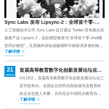
使得高校专业发生重大变化，近五年来全国高校
近5000个专业点被裁撤。2025年年初，国务院推
Sync Labs 发布 Lipsync-2：全球首个零-
出《教育强国建设规划纲要(2024-2035年)》，...
shot的嘴型同步模型
人工智能技术公司 Sync Labs 近日通过 Twitter 宣布推出其
最新产品 Lipsync-2，这款模型被誉为“全球首个零-shot嘴
型同步模型”，无需额外训练或微调即可保留演讲者的独特
了解详情
风格。这一突破性技术在真实感、表现力、控制力、质量
和速度方面均实现了显著提升，适用于真人视频、动画以
21
及AI生成的内容。Lipsync-2的创新特性根据 Sync Labs 在
首届高等教育数字化创新发展论坛在三
2025-04
4月1日发布的 Twitter 消息，Lipsync-2的核心亮点在于
亚学院举办
4月18日，首届高等教育数字化创新发展论坛在三
其“零-shot”能力，即无需针对特定演讲者进行预训练，模
亚学院举办。全国近百所民办院校领导及教育科
型便可即时学习并生成符合其独特说话风格的嘴型同步效
技企业负责人齐聚，共同见证中国民办教育协会
了解详情
果。这一特性颠覆了传统嘴型同步技术对大量训练数据的
高等教育数字化专业委员会第一届理事会成立，
需求，使得内容创作者能够更高效地应用该技术。此外，