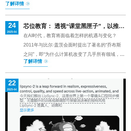
了解详情
CE0、总裁，全球芯位教育科技有限公司、海南芯位教育
科技有限公司董事长、总经理陆丹博士在接受采访时表
24
示。陆丹对时代周报记者表示，吉利人才发展集团是吉利
芯位教育： 透视“课堂黑匣子”，以推动
2025-04
集团五个业务集团之一，负责教育和产教融合。其培养方
教改的先行者
在AI时代，教育将面临着怎样的机遇与变化？
式融合传统经验与其他国家经验，既懂经营逻辑又懂学术
2011年与比尔·盖茨会面时提出了著名的“乔布斯
逻辑。“数字化驱动教育转型的趋势已然来临。在过往新基
之问”，即“为什么计算机改变了几乎所有领域，却
了解详情
建的基础之上，中国有望在最短时间内实现教育的数字化
唯独对教育的影响小得令人吃惊？”对于计算机的
转型，并提升教师的教学水平以及提高学生的学习能
应用，大多数教育机构仅停留在工具和技术层
力。”陆丹坦言，在提升大学教育公平性、改善优质教育资
22
面，而真正的结构性变革尚未发生‌。教育流水
源...
2025-04
线“千人一面”，与“因材施教”个性化需求，成为世
界性难题，没有数字化支持，个性化教育的种种
努力都难免低效，教育质量之困首先被写在“课堂
黑匣子”里的或然性。产业升级倒逼高校专业嬗变
近年来，中国教育改革加大力度，产业升级需求