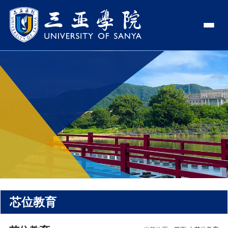
认识三亚学院
学校领导
学院与部门
学校简介
理事长
学院
新闻中心
走近理事长
校长
部门
社会治理学院
新闻速递
教与学
校长欢迎词
党委书记、政府督导专员
商学院
传媒视点
专业设置
科学研究
使命与理念
副校长
艺术创意与数字设计学院
校园地图
新媒体
辅修专业
科研平台
国际交流
校风与校训
校长助理
文学院
USY印象
USY媒体
语言文字网
科研项目
合作办学
招生就业
走近校董事长
新能源与智能网联汽车学院
视频
芯位教育
科研奖项
国际学生
学校机构
招生信息
图书馆
旅游与大健康学院
图片
国际合作与交流处