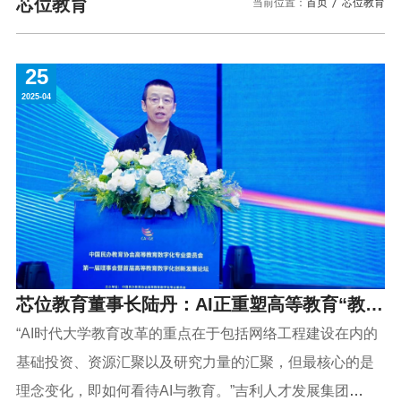
校园风景
就业服务
芯位教育
当前位置：
首页
芯位教育
信息与智能工程学院
教务管理系统
办公OA系统
人才招聘
三亚学院公共外交研究中心
研究生招生
马克思主义学院
校内登录
信息公开
校长信箱
25
访客
English
2025-04
芯位教育董事长陆丹：AI正重塑高等教育“教与
学”，不拥抱AI或事倍功半
“AI时代大学教育改革的重点在于包括网络工程建设在内的
基础投资、资源汇聚以及研究力量的汇聚，但最核心的是
理念变化，即如何看待AI与教育。”吉利人才发展集团