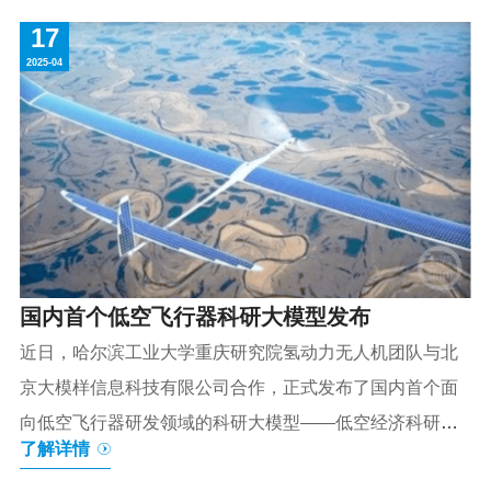
围绕高等教育数字化共探民办高等教育发展之
Sync Labs 还透露，Lipsync-2在多个维...
17
路。会议上，芯位教育的发布成为焦点。吉利人
2025-04
才发展集团CEO陆丹介绍，芯位教育以重塑未来
高等教育生态为目标，致力于打造大学智能体生
态，并推出三个重要产品。芯位蜜线2.0版本服务
学生学业全生命周期；芯位培训以就业为导向；
芯位校园智慧平台整合校园管理和资源平台，提
升教育透明度与个性化服务。发布会还连线美国
伯克利学院和马来西亚拉曼大学代表，他们期待
国内首个低空飞行器科研大模型发布
共同推动全球数字高等教育发展。此外，吉利人
才发展集团、...
近日，哈尔滨工业大学重庆研究院氢动力无人机团队与北
京大模样信息科技有限公司合作，正式发布了国内首个面
向低空飞行器研发领域的科研大模型——低空经济科研大
了解详情
模型。在此背景之下，该研究院的翌翔无人机团队自主研