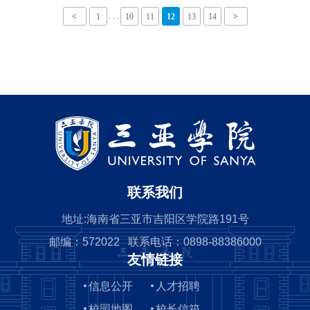
合肥的合资运营公司合肥合翼航空有限公司。两家企业运
. . .
<
1
10
11
12
13
14
>
营的亿航EH216-S无人驾驶载人航空器（以下简
称“EH216-S”），可应用在载人交通、空中游览、空中物
流、医疗应急响应等场景。EH216-S无人驾驶载人航空器
（央广网发 受访者供图）据悉，EH216-S有望在2025年下
半年开启规模化服务。“接下来，市民可以在广州和合肥相
关运营点...
联系我们
地址:海南省三亚市吉阳区学院路191号
邮编：572022 联系电话：0898-88386000
友情链接
信息公开
人才招聘
校园地图
校长信箱