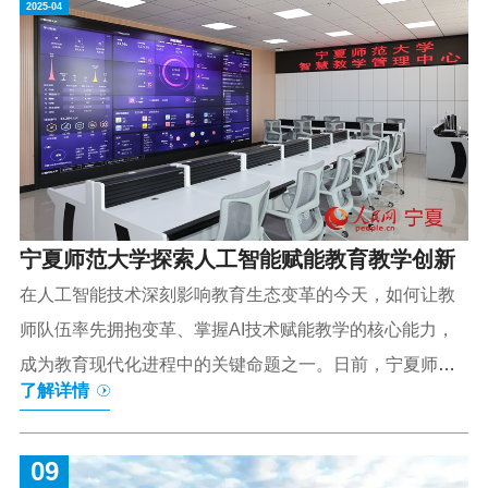
2025-04
略合作伙伴。本次，吉利人才发展集团及旗下海南芯位教
育科技有限公司、三亚海服教育科技有限公司受邀参加此
次阿里巴巴天猫校园主办的“2025校园产业生态大会”。吉
利人才发展集团副总裁顾斌，吉利人才发展集团战略协作
总监、芯位教育副总经理丁力玮，三亚海服教育科技有限
公司总经理刘学辉，吉利人才发展集团信息部部长、...
宁夏师范大学探索人工智能赋能教育教学创新
在人工智能技术深刻影响教育生态变革的今天，如何让教
师队伍率先拥抱变革、掌握AI技术赋能教学的核心能力，
成为教育现代化进程中的关键命题之一。日前，宁夏师范
了解详情
大学宣布DeepSeek-R1“满血版”大语言模型已全面接入学
校人工智能AI创新应用平台——“宁师启道”，通过本地化部
09
署解决网络拥堵问题，推动科研与教学的智能化变革。为