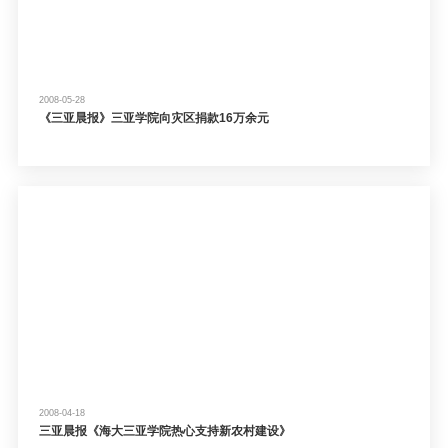
2008-05-28
《三亚晨报》三亚学院向灾区捐款16万余元
2008-04-18
三亚晨报《海大三亚学院热心支持新农村建设》