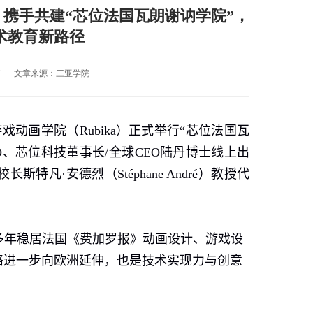
携手共建“芯位法国瓦朗谢讷学院”，
术教育新路径
7
文章来源：三亚学院
游戏动画学院（
Rubika
）正式举行“芯位法国瓦
O
、芯位科技董事长
/
全球
CEO
陆丹博士线上出
校长斯特凡
·
安德烈（
Stéphane André
）教授代
多年稳居法国《费加罗报》动画设计、游戏设
络进一步向欧洲延伸，也是技术实现力与创意