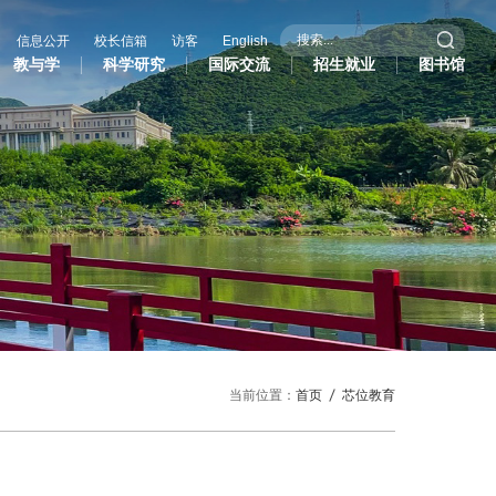
信息公开
校长信箱
访客
English
教与学
科学研究
国际交流
招生就业
图书馆
际交流
招生就业
图书馆
作办学
招生信息
际学生
就业服务
作与交流处
研究生招生
共外交研究中心
当前位置：
首页
芯位教育