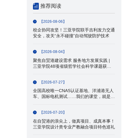
推荐阅读
【2026-08-06】
校企协同攻坚！三亚学院联手吉利发力交通
安全，攻关“永不碰撞”自动驾驶防护技术
【2026-08-04】
聚焦自贸港建设需求 服务地方发展实践 |
三亚学院48项省级哲学社会科学课题获批
立项
【2026-07-27】
全国高校唯一CNAS认证基地、洋浦港无人
车、国标电机测试……我们的课堂，就是产
业一线！
【2026-07-20】
在自贸港的浪尖上，做真项目、成真本事！
三亚学院设计类专业产教融合项目特色巡礼