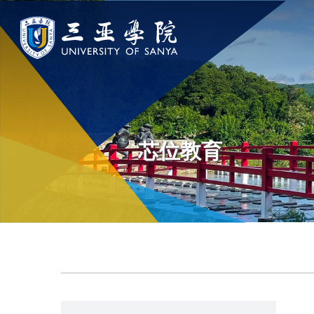
认识三亚学院
学院与部门
新闻中
学校领导
学院
新闻速递
芯位教育
学校简介
部门
传媒视点
走近理事长
校园地图
校长欢迎词
USY印象
使命与理念
校风与校训
走近校董事长
学校机构
校园风景