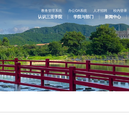
教务管理系统
办公OA系统
人才招聘
校内登录
认识三亚学院
学院与部门
新闻中心
心
教与学
科学研究
国
专业设置
科研平台
合
辅修专业
科研项目
国
语言文字网
科研奖项
国际合
三亚学院公