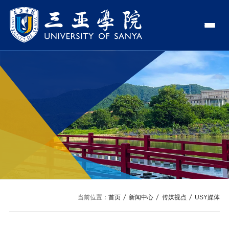
认识三亚学院
学校领导
学院与部门
学校简介
理事长
学院
新闻中心
走近理事长
校长
部门
社会治理学院
新闻速递
教与学
校长欢迎词
党委书记、政府督导专员
商学院
传媒视点
专业设置
科学研究
使命与理念
副校长
艺术创意与数字设计学院
校园地图
新媒体
辅修专业
科研平台
国际交流
校风与校训
校长助理
文学院
USY印象
USY媒体
语言文字网
科研项目
合作办学
招生就业
走近校董事长
新能源与智能网联汽车学院
当前位置：
首页
新闻中心
传媒视点
USY媒体
视频
科研奖项
国际学生
学校机构
招生信息
图书馆
旅游与大健康学院
图片
国际合作与交流处