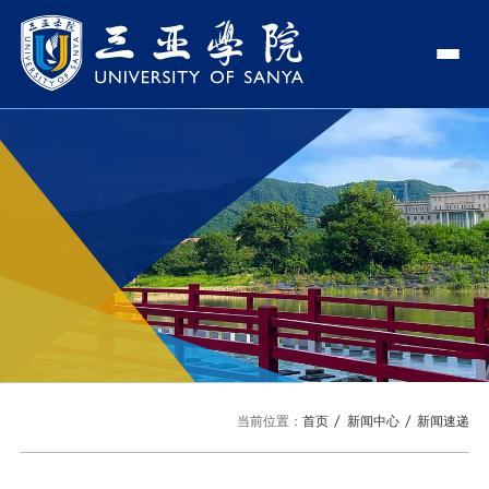
认识三亚学院
学校领导
学院与部门
学校简介
理事长
学院
新闻中心
走近理事长
校长
部门
社会治理学院
新闻速递
教与学
校长欢迎词
党委书记、政府督导专员
商学院
传媒视点
专业设置
科学研究
使命与理念
副校长
艺术创意与数字设计学院
校园地图
新媒体
辅修专业
科研平台
国际交流
校风与校训
校长助理
文学院
USY印象
USY媒体
语言文字网
科研项目
合作办学
招生就业
走近校董事长
新能源与智能网联汽车学院
当前位置：
首页
新闻中心
新闻速递
视频
科研奖项
国际学生
学校机构
招生信息
图书馆
旅游与大健康学院
图片
国际合作与交流处