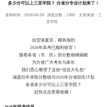
校园风景
就业服务
信息与智能工程学院
多少分可以上三亚学院？ 分省分专业计划来了！
教务管理系统
办公OA系统
人才招聘
三亚学院公共外交研究中心
研究生招生
马克思主义学院
校内登录
信息公开
校长信箱
发布时间：2026-06-29
浏览次数：
1398
文章来源：三
访客
English
亚学院
自贸港夏至，椰风海韵
2026
年高考已顺利收官！
随着各省（市、区）的分数相继揭晓
为方便广大考生与家长
我们悉心整理了这份“信息大礼包”
涵盖往年录取分数线与
2026
年分省招生计划
各省多少分可以上三亚学院？
赶快点击查看收藏！
2026
年报考信息