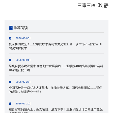
三审三校 耿 静
推荐阅读
【2026-08-06】
校企协同攻坚！三亚学院联手吉利发力交通安全，攻关“永不碰撞”自动
驾驶防护技术
【2026-08-04】
聚焦自贸港建设需求 服务地方发展实践 | 三亚学院48项省级哲学社会科
学课题获批立项
【2026-07-27】
全国高校唯一CNAS认证基地、洋浦港无人车、国标电机测试……我们
的课堂，就是产业一线！
【2026-07-20】
在自贸港的浪尖上，做真项目、成真本事！三亚学院设计类专业产教融