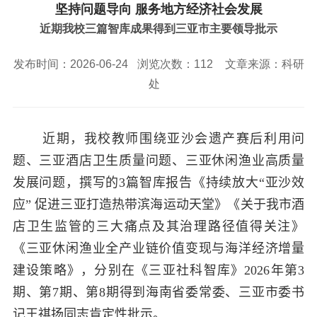
校园风景
就业服务
信息与智能工程学院
坚持问题导向 服务地方经济社会发展
教务管理系统
办公OA系统
人才招聘
三亚学院公共外交研究中心
研究生招生
近期我校三篇智库成果得到三亚市主要领导批示
马克思主义学院
校内登录
信息公开
校长信箱
访客
English
发布时间：2026-06-24
浏览次数：
112
文章来源：科研
处
近期，我校教师围绕亚沙会遗产赛后利用问
题、三亚酒店卫生质量问题、三亚休闲渔业高质量
发展问题，撰写的
3
篇智库报告《持续放大“亚沙效
应” 促进三亚打造热带滨海运动天堂》《关于我市酒
店卫生监管的三大痛点及其治理路径值得关注》
《三亚休闲渔业全产业链价值变现与海洋经济增量
建设策略》，分别在《三亚社科智库》
2026
年第
3
期、第
7
期、第
8
期得到海南省委常委、三亚市委书
记王祺扬同志肯定性批示。