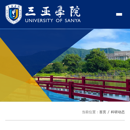
认识三亚学院
学校领导
学院与部门
学校简介
理事长
学院
新闻中心
走近理事长
校长
部门
社会治理学院
新闻速递
教与学
校长欢迎词
党委书记、政府督导专员
商学院
传媒视点
专业设置
科学研究
使命与理念
副校长
艺术创意与数字设计学院
校园地图
新媒体
辅修专业
科研平台
国际交流
校风与校训
校长助理
文学院
USY印象
USY媒体
语言文字网
科研项目
合作办学
招生就业
走近校董事长
新能源与智能网联汽车学院
当前位置：
首页
科研动态
视频
科研奖项
国际学生
学校机构
招生信息
图书馆
旅游与大健康学院
图片
国际合作与交流处