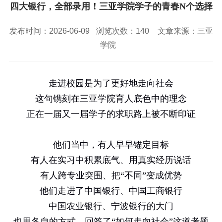
校园风景
就业服务
信息与智能工程学院
四大银行，全部录用！三亚学院学子的青春N个选择
教务管理系统
办公OA系统
人才招聘
三亚学院公共外交研究中心
研究生招生
马克思主义学院
校内登录
信息公开
校长信箱
发布时间：2026-06-09
浏览次数：
140
文章来源：三亚
访客
English
学院
走进校园是为了更好地走向社会
这句镌刻在三亚学院育人底色中的理念
正在一届又一届学子的求职路上被不断印证
他们当中，有人早早锚定目标
有人在实习中积累底气、用真实经历说话
有人跨专业突围、把“不同”变成优势
他们走进了中国银行、中国工商银行
中国农业银行、宁波银行的大门
也用各自的方式，回答了“如何走向社会”这道考题