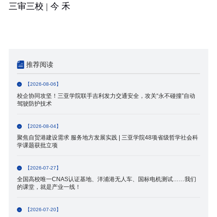
三审三校
|
今 禾
推荐阅读
【2026-08-06】
校企协同攻坚！三亚学院联手吉利发力交通安全，攻关“永不碰撞”自动
驾驶防护技术
【2026-08-04】
聚焦自贸港建设需求 服务地方发展实践 | 三亚学院48项省级哲学社会科
学课题获批立项
【2026-07-27】
全国高校唯一CNAS认证基地、洋浦港无人车、国标电机测试……我们
的课堂，就是产业一线！
【2026-07-20】