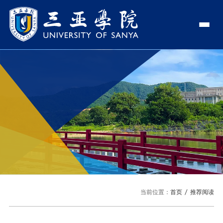
认识三亚学院
学校领导
学院与部门
学校简介
理事长
学院
新闻中心
走近理事长
校长
部门
社会治理学院
新闻速递
教与学
校长欢迎词
党委书记、政府督导专员
商学院
传媒视点
专业设置
科学研究
使命与理念
副校长
艺术创意与数字设计学院
校园地图
新媒体
辅修专业
科研平台
国际交流
校风与校训
校长助理
文学院
USY印象
USY媒体
语言文字网
科研项目
合作办学
招生就业
走近校董事长
新能源与智能网联汽车学院
当前位置：
首页
推荐阅读
视频
科研奖项
国际学生
学校机构
招生信息
图书馆
旅游与大健康学院
图片
国际合作与交流处