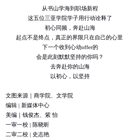
从书山学海到职场新程
这五位三亚学院学子用行动诠释了
初心同频，奔赴山海
起点不是终点，真正的界限只在自己的心里
下一个收到心动
offer
的
会是此刻默默坚持的你吗？
去奔赴你的山海
以初心，以坚持
文图来源｜商学院、文学院
编辑
|
新媒体中心
美编｜钱俊杰、紫 怡
一审一校
|
陈晓昕
二审二校
|
史志艳