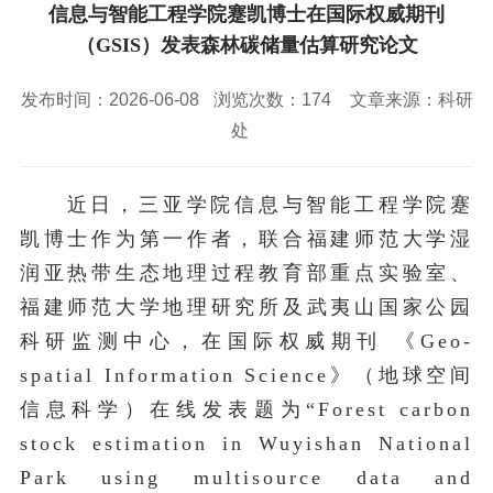
校园风景
就业服务
信息与智能工程学院
信息与智能工程学院蹇凯博士在国际权威期刊
教务管理系统
办公OA系统
人才招聘
三亚学院公共外交研究中心
研究生招生
（GSIS）发表森林碳储量估算研究论文
马克思主义学院
校内登录
信息公开
校长信箱
访客
English
发布时间：2026-06-08
浏览次数：
174
文章来源：科研
处
近日，三亚学院信息与智能工程学院蹇
凯博士作为第一作者，联合福建师范大学湿
润亚热带生态地理过程教育部重点实验室、
福建师范大学地理研究所及
武夷山国家公园
科研监测中心，在国际权威期刊 《Geo-
spatial Information Science》（地球空间
信息科学）
在线发表题为“Forest carbon
stock estimation in Wuyishan National
Park using multisource data and