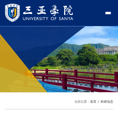
认识三亚学院
学校领导
学院与部门
学校简介
理事长
学院
新闻中心
走近理事长
校长
部门
社会治理学院
新闻速递
教与学
校长欢迎词
党委书记、政府督导专员
商学院
传媒视点
专业设置
科学研究
使命与理念
副校长
艺术创意与数字设计学院
校园地图
新媒体
辅修专业
科研平台
国际交流
校风与校训
校长助理
文学院
USY印象
USY媒体
语言文字网
科研项目
合作办学
招生就业
走近校董事长
新能源与智能网联汽车学院
当前位置：
首页
科研动态
视频
科研奖项
国际学生
学校机构
招生信息
图书馆
旅游与大健康学院
图片
国际合作与交流处