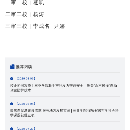
一审一校 |
蹇凯
二审二校 | 杨涛
三审三校 | 李成名 尹娜
推荐阅读
【2026-08-06】
校企协同攻坚！三亚学院联手吉利发力交通安全，攻关“永不碰撞”自动
驾驶防护技术
【2026-08-04】
聚焦自贸港建设需求 服务地方发展实践 | 三亚学院48项省级哲学社会科
学课题获批立项
【2026-07-27】