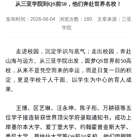
校园风景
就业服务
信息与智能工程学院
从三亚学院到QS前50，他们奔赴世界名校！
教务管理系统
办公OA系统
人才招聘
三亚学院公共外交研究中心
研究生招生
马克思主义学院
校内登录
信息公开
校长信箱
发布时间：2026-06-04
浏览次数：
180
文章来源：三亚
访客
English
学院
走进校园，沉淀学识与底气；走出校园，奔赴
山海与远方。从三亚学院出发，圆梦
QS
世界前
50
高
校，从来不是凭空而来的幸运，而是日复一日的积
淀，更是学校千人千面、以学生为中心的育人成
果。
王博、区艺琳、汪永坤、陈子彤、万耕硕等五
位学子接连斩获世界顶尖学府录取通知书，成功上
岸墨尔本大学、爱丁堡大学、约翰霍普金斯大学、
悉尼大学、莫纳什大学等
QS
前
50
名校。他们用脚踏