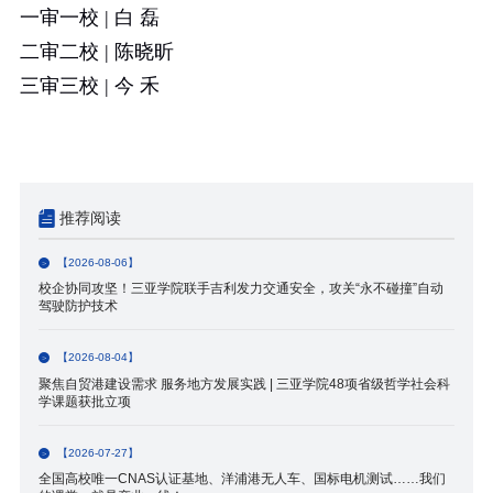
一审一校
|
白 磊
二审二校
|
陈晓昕
三审三校
|
今 禾
推荐阅读
【2026-08-06】
校企协同攻坚！三亚学院联手吉利发力交通安全，攻关“永不碰撞”自动
驾驶防护技术
【2026-08-04】
聚焦自贸港建设需求 服务地方发展实践 | 三亚学院48项省级哲学社会科
学课题获批立项
【2026-07-27】
全国高校唯一CNAS认证基地、洋浦港无人车、国标电机测试……我们