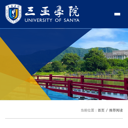
认识三亚学院
学校领导
学院与部门
学校简介
理事长
学院
新闻中心
走近理事长
校长
部门
社会治理学院
新闻速递
教与学
校长欢迎词
党委书记、政府督导专员
商学院
传媒视点
专业设置
科学研究
使命与理念
副校长
艺术创意与数字设计学院
校园地图
新媒体
辅修专业
科研平台
国际交流
校风与校训
校长助理
文学院
USY印象
USY媒体
语言文字网
科研项目
合作办学
招生就业
走近校董事长
新能源与智能网联汽车学院
当前位置：
首页
推荐阅读
视频
科研奖项
国际学生
学校机构
招生信息
图书馆
旅游与大健康学院
图片
国际合作与交流处