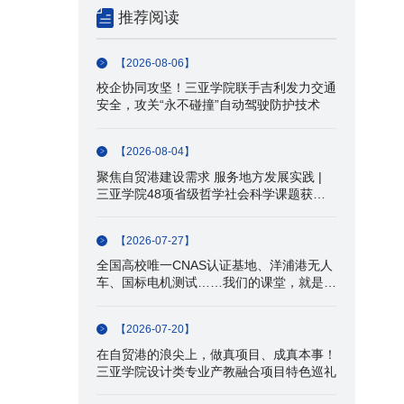
推荐阅读
【2026-08-06】
校企协同攻坚！三亚学院联手吉利发力交通
安全，攻关“永不碰撞”自动驾驶防护技术
【2026-08-04】
聚焦自贸港建设需求 服务地方发展实践 |
三亚学院48项省级哲学社会科学课题获批
立项
【2026-07-27】
全国高校唯一CNAS认证基地、洋浦港无人
车、国标电机测试……我们的课堂，就是产
业一线！
【2026-07-20】
在自贸港的浪尖上，做真项目、成真本事！
三亚学院设计类专业产教融合项目特色巡礼