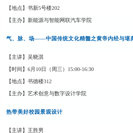
【地点】
书新
5
号楼
202
【主办】
新能源与智能网联汽车学院
气、脉、场
——中国传统文化精髓之黄帝内经与堪
【主讲】
吴晓淇
【时间】
6
月
10
日（周
三
）
15:00-16:30
【地点】
书德楼
312
【主办】
艺术创意与数字设计学院
热带美好校园景观设计
【主讲】
王胜男