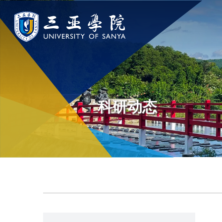
认识三亚学院
学院与部门
新闻中
学校领导
学院
新闻速递
科研动态
学校简介
部门
传媒视点
走近理事长
校园地图
校长欢迎词
USY印象
使命与理念
校风与校训
走近校董事长
学校机构
校园风景