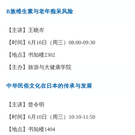
B
族维生素与老年痴呆风险
【主讲】
王晓岑
【时间】
6
月
10
日（周
三
）
08:00-09:30
【地点】
书知楼
2302
【主办】
旅游与大健康学院
中华民俗文化在日本的传承与发展
【主讲】
曾令明
【时间】
6
月
10
日（周
三
）
10:10-11:50
【地点】
书知楼
1404