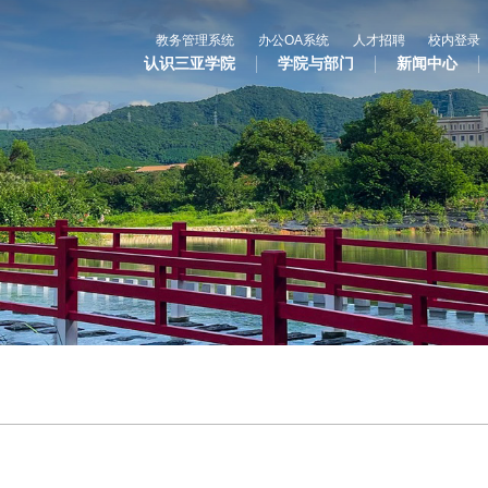
教务管理系统
办公OA系统
人才招聘
校内登录
认识三亚学院
学院与部门
新闻中心
心
教与学
科学研究
国
专业设置
科研平台
合
辅修专业
科研项目
国
语言文字网
科研奖项
国际合
三亚学院公