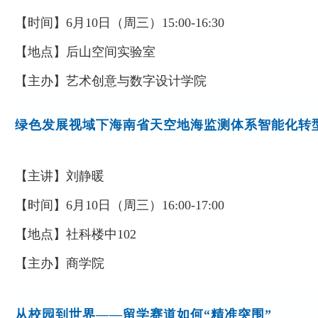
【时间】
6
月
10
日（周
三
）
15:00-16:30
【地点】
后山空间实验室
【主办】
艺术创意与数字设计学院
绿色发展视域下海南省天空地海监测体系智能化转
【主讲】刘静暖
【时间】
6
月
10
日（周三）
16:00-17:00
【地点】社科楼中
102
【主办】商学院
从校园到世界
——留学赛道如何“精准突围”