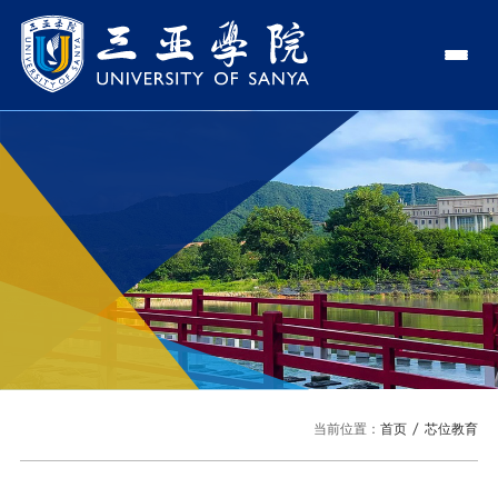
认识三亚学院
学校领导
学院与部门
学校简介
理事长
学院
新闻中心
走近理事长
校长
部门
社会治理学院
新闻速递
教与学
校长欢迎词
党委书记、政府督导专员
商学院
传媒视点
专业设置
科学研究
使命与理念
副校长
艺术创意与数字设计学院
校园地图
新媒体
辅修专业
科研平台
国际交流
校风与校训
校长助理
文学院
USY印象
USY媒体
语言文字网
科研项目
合作办学
招生就业
走近校董事长
新能源与智能网联汽车学院
当前位置：
首页
芯位教育
视频
科研奖项
国际学生
学校机构
招生信息
图书馆
旅游与大健康学院
图片
国际合作与交流处