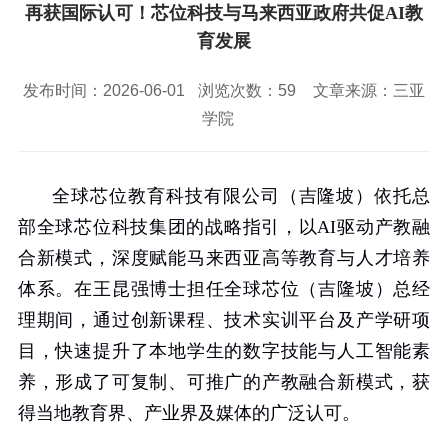
校园风景
就业服务
信息与智能工程学院
再获国际认可！芯位科技与马来西亚政府共促AI教
教务管理系统
办公OA系统
人才招聘
三亚学院公共外交研究中心
研究生招生
育发展
马克思主义学院
校内登录
信息公开
校长信箱
访客
English
发布时间：2026-06-01
浏览次数：
59
文章来源：三亚
学院
全球芯位教育科技有限公司（吉隆坡）依托总
部全球芯位科技集团的战略指引，以
AI
驱动产教融
合新模式，深度赋能马来西亚高等教育与人才培养
体系。在王昆强博士担任全球芯位（吉隆坡）总经
理期间，通过创新课程、技术实训平台及产学研项
目，快速提升了本地学生的数字技能与人工智能素
养，形成了可复制、可推广的产教融合新模式，获
得当地教育界、产业界及媒体的广泛认可。