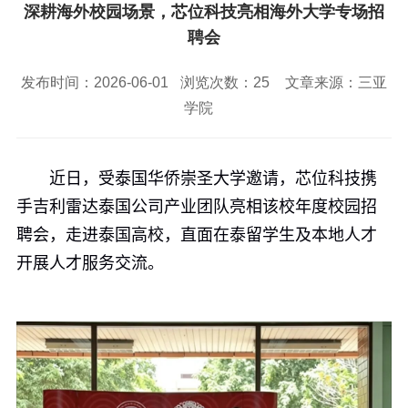
校园风景
就业服务
信息与智能工程学院
深耕海外校园场景，芯位科技亮相海外大学专场招
教务管理系统
办公OA系统
人才招聘
三亚学院公共外交研究中心
研究生招生
聘会
马克思主义学院
校内登录
信息公开
校长信箱
访客
English
发布时间：2026-06-01
浏览次数：
25
文章来源：三亚
学院
近日，受泰国华侨崇圣大学邀请，芯位科技携
手吉利雷达泰国公司产业团队亮相该校年度校园招
聘会，走进泰国高校，直面在泰留学生及本地人才
开展人才服务交流。