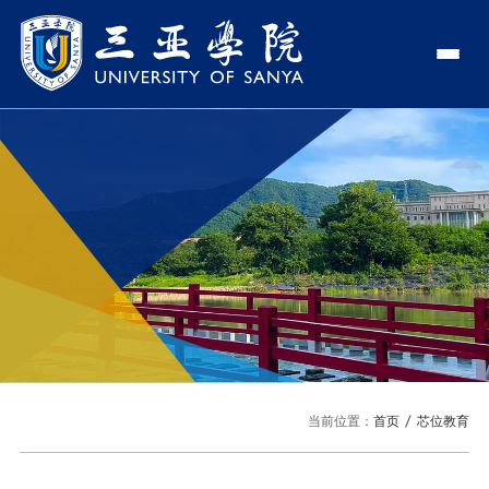
认识三亚学院
学校领导
学院与部门
学校简介
理事长
学院
新闻中心
走近理事长
校长
部门
社会治理学院
新闻速递
教与学
校长欢迎词
党委书记、政府督导专员
商学院
传媒视点
专业设置
科学研究
使命与理念
副校长
艺术创意与数字设计学院
校园地图
新媒体
辅修专业
科研平台
国际交流
校风与校训
校长助理
文学院
USY印象
USY媒体
语言文字网
科研项目
合作办学
招生就业
走近校董事长
新能源与智能网联汽车学院
当前位置：
首页
芯位教育
视频
科研奖项
国际学生
学校机构
招生信息
图书馆
旅游与大健康学院
图片
国际合作与交流处