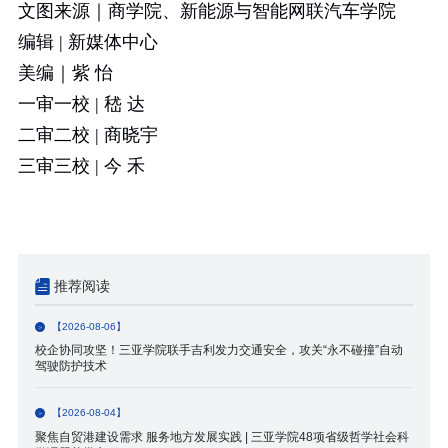
文图来源｜商学院、新能源与智能网联汽车学院
编辑
|
新媒体中心
美编｜紫 怡
一审一校
|
嵇 达
二审二校
|
商晓宇
三审三校
|
今 禾
推荐阅读
【2026-08-06】
校企协同攻坚！三亚学院联手吉利发力交通安全，攻关“永不碰撞”自动
驾驶防护技术
【2026-08-04】
聚焦自贸港建设需求 服务地方发展实践 | 三亚学院48项省级哲学社会科