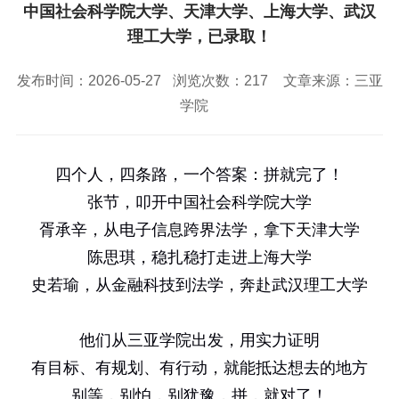
校园风景
就业服务
信息与智能工程学院
中国社会科学院大学、天津大学、上海大学、武汉
教务管理系统
办公OA系统
人才招聘
三亚学院公共外交研究中心
研究生招生
理工大学，已录取！
马克思主义学院
校内登录
信息公开
校长信箱
访客
English
发布时间：2026-05-27
浏览次数：
217
文章来源：三亚
学院
四个人，四条路，一个答案：拼就完了！
张节，叩开中国社会科学院大学
胥承辛，从电子信息跨界法学，拿下天津大学
陈思琪，稳扎稳打走进上海大学
史若瑜，从金融科技到法学，奔赴武汉理工大学
他们从三亚学院出发，用实力证明
有目标、有规划、有行动，就能抵达想去的地方
别等，别怕，别犹豫，拼，就对了！