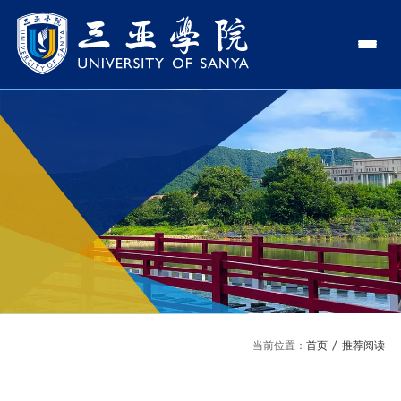
认识三亚学院
学校领导
学院与部门
学校简介
理事长
学院
新闻中心
走近理事长
校长
部门
社会治理学院
新闻速递
教与学
校长欢迎词
党委书记、政府督导专员
商学院
传媒视点
专业设置
科学研究
使命与理念
副校长
艺术创意与数字设计学院
校园地图
新媒体
辅修专业
科研平台
国际交流
校风与校训
校长助理
文学院
USY印象
USY媒体
语言文字网
科研项目
合作办学
招生就业
走近校董事长
新能源与智能网联汽车学院
当前位置：
首页
推荐阅读
视频
科研奖项
国际学生
学校机构
招生信息
图书馆
旅游与大健康学院
图片
国际合作与交流处