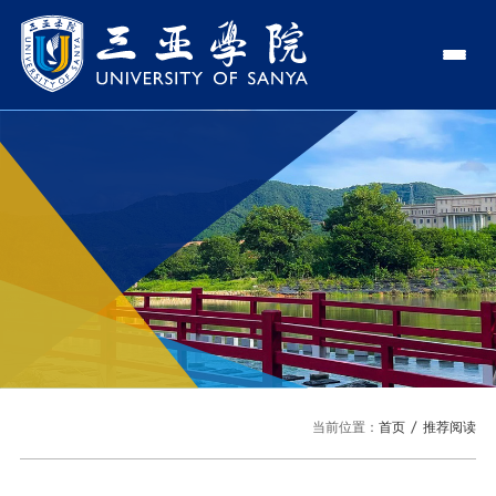
认识三亚学院
学校领导
学院与部门
学校简介
理事长
学院
新闻中心
走近理事长
校长
部门
社会治理学院
新闻速递
教与学
校长欢迎词
党委书记、政府督导专员
商学院
传媒视点
专业设置
科学研究
使命与理念
副校长
艺术创意与数字设计学院
校园地图
新媒体
辅修专业
科研平台
国际交流
校风与校训
校长助理
文学院
USY印象
USY媒体
语言文字网
科研项目
合作办学
招生就业
走近校董事长
新能源与智能网联汽车学院
当前位置：
首页
推荐阅读
视频
科研奖项
国际学生
学校机构
招生信息
图书馆
旅游与大健康学院
图片
国际合作与交流处