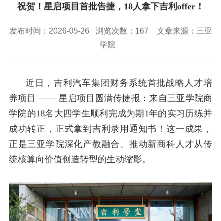
校园风景
就业服务
信息与智能工程学院
祝贺！星启项目首批告捷，18人拿下吉利offer！
教务管理系统
办公OA系统
人才招聘
三亚学院公共外交研究中心
研究生招生
马克思主义学院
校内登录
信息公开
校长信箱
发布时间：2026-05-26
浏览次数：
167
文章来源：三亚
访客
English
学院
近日，吉利汽车集团财务系统首批战略人才培
养项目 —— 星启项目圆满传捷报：来自三亚学院商
学院的
18
名大四学生顺利完成为期
1
年的实习历练并
成功转正，正式拿到吉利录用通知书！这一成果，
正是三亚学院深化产教融合、推动新商科人才从传
统核算向价值创造转型的生动缩影。