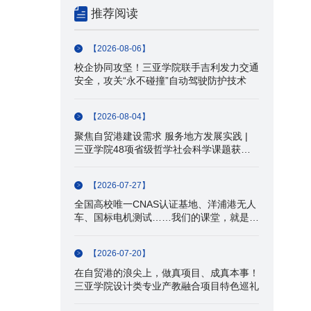
推荐阅读
【2026-08-06】
校企协同攻坚！三亚学院联手吉利发力交通
安全，攻关“永不碰撞”自动驾驶防护技术
【2026-08-04】
聚焦自贸港建设需求 服务地方发展实践 |
三亚学院48项省级哲学社会科学课题获批
立项
【2026-07-27】
全国高校唯一CNAS认证基地、洋浦港无人
车、国标电机测试……我们的课堂，就是产
业一线！
【2026-07-20】
在自贸港的浪尖上，做真项目、成真本事！
三亚学院设计类专业产教融合项目特色巡礼