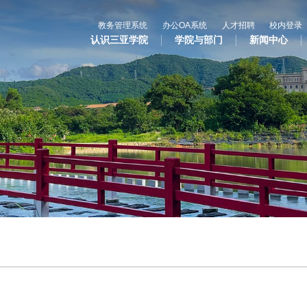
教务管理系统
办公OA系统
人才招聘
校内登录
认识三亚学院
学院与部门
新闻中心
心
教与学
科学研究
国
专业设置
科研平台
合
辅修专业
科研项目
国
语言文字网
科研奖项
国际合
三亚学院公