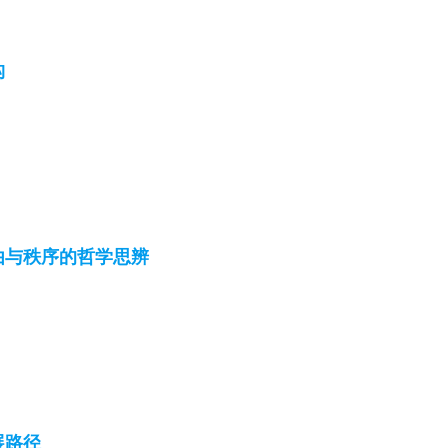
构
由与秩序的哲学思辨
展路径