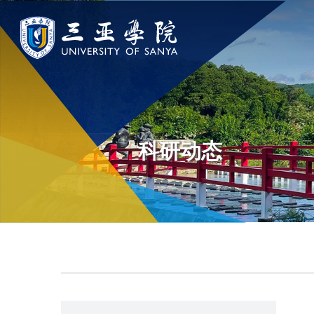
认识三亚学院
学院与部门
新闻中
学校领导
学院
新闻速递
科研动态
学校简介
部门
传媒视点
走近理事长
校园地图
校长欢迎词
USY印象
使命与理念
校风与校训
走近校董事长
学校机构
校园风景