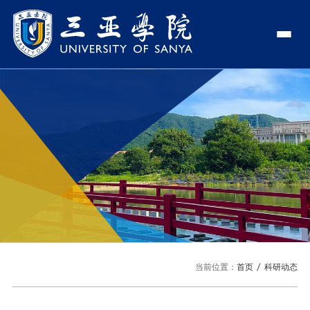
认识三亚学院
学校领导
学院与部门
学校简介
理事长
学院
新闻中心
走近理事长
校长
部门
社会治理学院
新闻速递
教与学
校长欢迎词
党委书记、政府督导专员
商学院
传媒视点
专业设置
科学研究
使命与理念
副校长
艺术创意与数字设计学院
校园地图
新媒体
辅修专业
科研平台
国际交流
校风与校训
校长助理
文学院
USY印象
USY媒体
语言文字网
科研项目
合作办学
招生就业
走近校董事长
新能源与智能网联汽车学院
当前位置：
首页
科研动态
视频
科研奖项
国际学生
学校机构
招生信息
图书馆
旅游与大健康学院
图片
国际合作与交流处