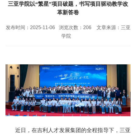
校园风景
就业服务
信息与智能工程学院
三亚学院以“繁星”项目破题，书写项目驱动教学改
教务管理系统
办公OA系统
人才招聘
三亚学院公共外交研究中心
研究生招生
革新答卷
马克思主义学院
校内登录
信息公开
校长信箱
访客
English
发布时间：2025-11-06
浏览次数：
206
文章来源：三亚
学院
近日，在吉利人才发展集团的全程指导下，三亚