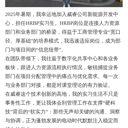
2025
年暑期，我幸运地加入威睿公司新能源开发中
心，担任
HRBP
实习生。
HRBP
岗位是连接人力资源
部门和业务部门的桥
梁，得益于工商管理专业“宽口
径、厚基础”的培养模式，我迅速适应岗位，成为部
门与项目间的“信息纽带”。
在团队带领下，我往返于数字化共享中心和各业务
板块，跟进人力资源流程执行情况，敏锐捕捉业务
部门在项目分配管理中
的痛点与优化需求。每一次
与业务部门对接，都是对课堂理论的有力验证。
在威睿这个技术创新的高地，我的实习生活不只是
事务性工作，更让我体会到管理工作在支撑“硬科
技”背后的“软实
力”：那些无声却关键的沟通、洞察
与协调，正为蓬勃发展的电动时代默默注入稳定而