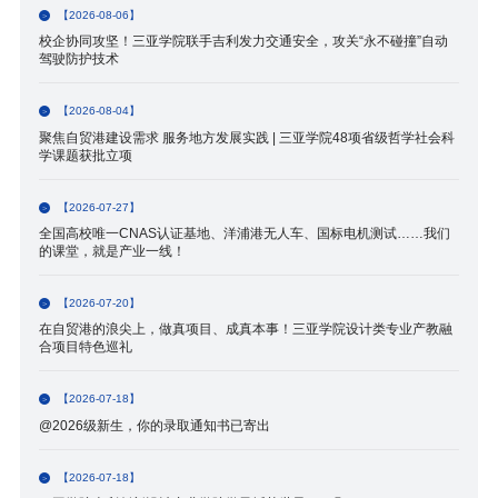
【2026-08-06】
校企协同攻坚！三亚学院联手吉利发力交通安全，攻关“永不碰撞”自动
驾驶防护技术
【2026-08-04】
聚焦自贸港建设需求 服务地方发展实践 | 三亚学院48项省级哲学社会科
学课题获批立项
【2026-07-27】
全国高校唯一CNAS认证基地、洋浦港无人车、国标电机测试……我们
的课堂，就是产业一线！
【2026-07-20】
在自贸港的浪尖上，做真项目、成真本事！三亚学院设计类专业产教融
合项目特色巡礼
【2026-07-18】
@2026级新生，你的录取通知书已寄出
【2026-07-18】