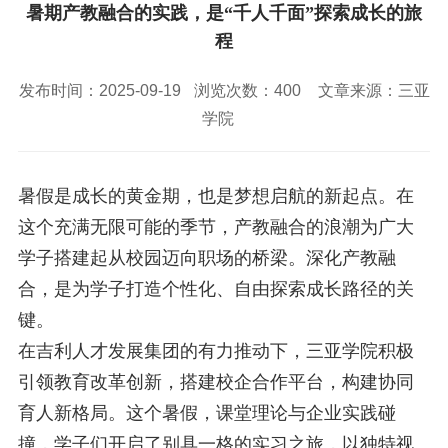
校园风景
就业服务
信息与智能工程学院
暑期产教融合的实践，是“千人千面”探索成长的旅
教务管理系统
办公OA系统
人才招聘
三亚学院公共外交研究中心
研究生招生
程
马克思主义学院
校内登录
信息公开
校长信箱
访客
English
发布时间：2025-09-19
浏览次数：
400
文章来源：三亚
学院
暑假是成长的黄金期，也是梦想启航的新起点。在
这个充满无限可能的季节，产教融合的浪潮为广大
学子搭建起从校园迈向
职场的桥梁。深化产教融
合，是为学子打造个性化、自由探索成长路径的关
键。
在吉利人才发展集团的有力推动下，三亚学院积极
引领教育改革创新，搭建校企合作平台，构建协同
育人新格局。这个暑
假，课堂理论与企业实践碰
撞，学子们开启了别具一格的实习之旅，以独特视