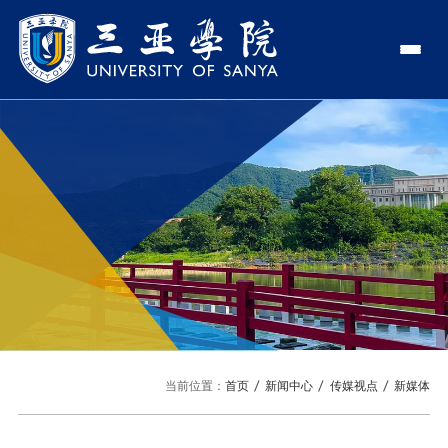
认识三亚学院
学校领导
学院与部门
学校简介
理事长
学院
新闻中心
走近理事长
校长
部门
社会治理学院
新闻速递
教与学
校长欢迎词
党委书记、政府督导专员
商学院
传媒视点
专业设置
科学研究
使命与理念
副校长
艺术创意与数字设计学院
校园地图
新媒体
辅修专业
科研平台
国际交流
校风与校训
校长助理
文学院
USY印象
USY媒体
语言文字网
科研项目
合作办学
招生就业
走近校董事长
新能源与智能网联汽车学院
当前位置：
首页
新闻中心
传媒视点
新媒体
视频
科研奖项
国际学生
学校机构
招生信息
图书馆
旅游与大健康学院
图片
国际合作与交流处