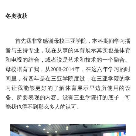
冬奥收获
首先我非常感谢母校三亚学院，本科期间学习播
音与主持专业，现在从事的体育展示其实也是体育
和电视的结合，或者说是艺术和技术的一个融合。
母校培育了我，从2008-2014年，在这六年学习的时
间里，有四年是在三亚学院度过，在三亚学院的学
习让我能够更好的了解体育展示里边所使用的设
备、所要表现的内容。没有三亚学院打的底子，可
能我也得不到那么多人的认可。