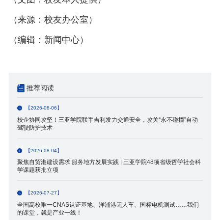
（来源：校友办公室）
（编辑：新闻中心）
推荐阅读
【2026-08-06】
校企协同攻坚！三亚学院联手吉利发力交通安全，攻关“永不碰撞”自动
驾驶防护技术
【2026-08-04】
聚焦自贸港建设需求 服务地方发展实践 | 三亚学院48项省级哲学社会科
学课题获批立项
【2026-07-27】
全国高校唯一CNAS认证基地、洋浦港无人车、国标电机测试……我们
的课堂，就是产业一线！