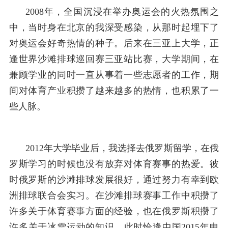
2008年，全国沉浸在举办奥运会的火热氛围之
中，当时身在北京的我深受感染，从那时起埋下了
对奥运会好奇热情的种子。后来在三亚上大学，正
逢世界沙滩排球巡回赛三亚站比赛，大学期间，在
兼顾学业的同时一直从事着一些志愿者的工作，期
间对体育产业积攒了越来越多的热情，也积累了一
些人脉。
2012年大学毕业后，我选择去俄罗斯留学，在俄
罗斯学习的时候也没有放弃对体育赛事的热爱。彼
时俄罗斯的沙滩排球发展很好，通过努力有幸到欧
洲排球联合会实习。在沙滩排球赛事工作中积攒了
许多关于体育赛事方面的经验，也在俄罗斯积攒了
许多关于冰雪运动的知识。此时恰逢中国2015年申