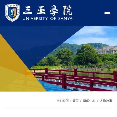
认识三亚学院
学校领导
学院与部门
学校简介
理事长
学院
新闻中心
走近理事长
校长
部门
社会治理学院
新闻速递
教与学
校长欢迎词
党委书记、政府督导专员
商学院
传媒视点
专业设置
科学研究
使命与理念
副校长
艺术创意与数字设计学院
校园地图
新媒体
辅修专业
科研平台
国际交流
校风与校训
校长助理
文学院
USY印象
USY媒体
语言文字网
科研项目
合作办学
招生就业
走近校董事长
新能源与智能网联汽车学院
当前位置：
首页
新闻中心
人物故事
视频
科研奖项
国际学生
学校机构
招生信息
图书馆
旅游与大健康学院
图片
国际合作与交流处