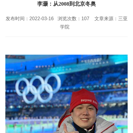
校园风景
就业服务
信息与智能工程学院
李灏：从2008到北京冬奥
教务管理系统
办公OA系统
人才招聘
三亚学院公共外交研究中心
研究生招生
马克思主义学院
校内登录
信息公开
校长信箱
发布时间：2022-03-16
浏览次数：
107
文章来源：三亚
访客
English
学院