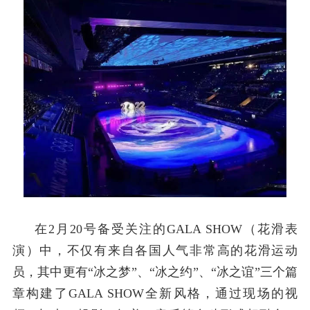
在2月20号备受关注的GALA SHOW（花滑表
演）中，不仅有来自各国人气非常高的花滑运动
员，其中更有“冰之梦”、“冰之约”、“冰之谊”三个篇
章构建了GALA SHOW全新风格，通过现场的视