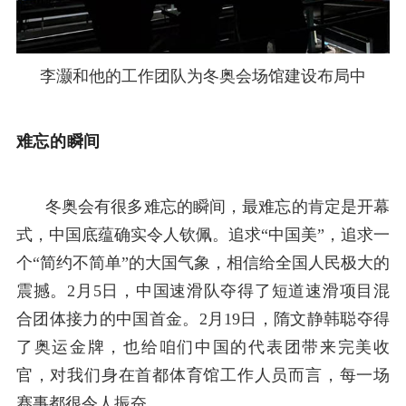
李灏和他的工作团队为冬奥会场馆建设布局中
难忘的瞬间
冬
奥会有很多难忘的瞬间，最难忘的肯定是开幕
式，中国底蕴确实令人钦佩。追求“中国美”，追求一
个“简约不简单”的大国气象，相信给全国人民极大的
震撼。2月5日，中国速滑队夺得了短道速滑项目混
合团体接力的中国首金。2月19日，隋文静韩聪夺得
了奥运金牌，也给咱们中国的代表团带来完美收
官，对我们身在首都体育馆工作人员而言，每一场
赛事都很令人振奋。