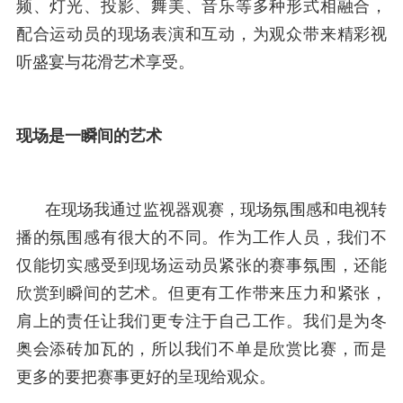
频、灯光、投影、舞美、音乐等多种形式相融合，
配合运动员的现场表演和互动，为观众带来精彩视
听盛宴与花滑艺术享受。
现场是一瞬间的艺术
在现场我通过监视器观赛，现场氛围感和电视转
播的氛围感有很大的不同。作为工作人员，我们不
仅能切实感受到现场运动员紧张的赛事氛围，还能
欣赏到瞬间的艺术。但更有工作带来压力和紧张，
肩上的责任让我们更专注于自己工作。我们是为冬
奥会添砖加瓦的，所以我们不单是欣赏比赛，而是
更多的要把赛事更好的呈现给观众。