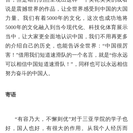
说是震撼世界的作品，让全世界感受到中国的大国
力量。我们有着5000年的文化，这次也成功地将
5000年的文化融入到当今现代化、科技化体育展示
当中，让大家更全面地认识中国，我们不用再更多
的介绍自己的历史，也能告诉全世界：“中国很厉
害！”借用我们短道速滑队的一个名言，就是“你永远
可以相信中国短道速滑队！”，同样也可以永远相信
努力奋斗的中国人。
寄语
“有容乃大，不懈则优”对于三亚学院的学子也
好，国人也好，有很大的作用。从我个人经历而