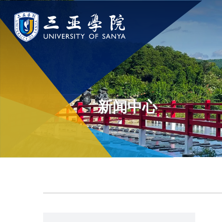
认识三亚学院
学院与部门
新闻中
学校领导
学院
新闻速递
新闻中心
学校简介
部门
传媒视点
走近理事长
校园地图
校长欢迎词
USY印象
使命与理念
校风与校训
走近校董事长
学校机构
校园风景