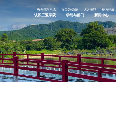
教务管理系统
办公OA系统
人才招聘
校内登录
认识三亚学院
学院与部门
新闻中心
心
教与学
科学研究
国
专业设置
科研平台
合
辅修专业
科研项目
国
语言文字网
科研奖项
国际合
三亚学院公