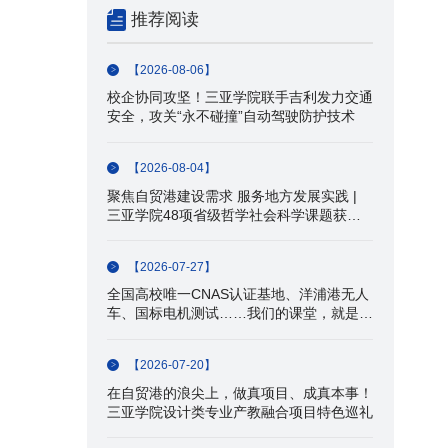
推荐阅读
【2026-08-06】
校企协同攻坚！三亚学院联手吉利发力交通
安全，攻关“永不碰撞”自动驾驶防护技术
【2026-08-04】
聚焦自贸港建设需求 服务地方发展实践 |
三亚学院48项省级哲学社会科学课题获批
立项
【2026-07-27】
全国高校唯一CNAS认证基地、洋浦港无人
车、国标电机测试……我们的课堂，就是产
业一线！
【2026-07-20】
在自贸港的浪尖上，做真项目、成真本事！
三亚学院设计类专业产教融合项目特色巡礼