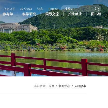
信息公开
校长信箱
访客
English
教与学
科学研究
国际交流
招生就业
图书馆
际交流
招生就业
图书馆
作办学
招生信息
际学生
就业服务
作与交流处
研究生招生
共外交研究中心
当前位置：
首页
新闻中心
人物故事