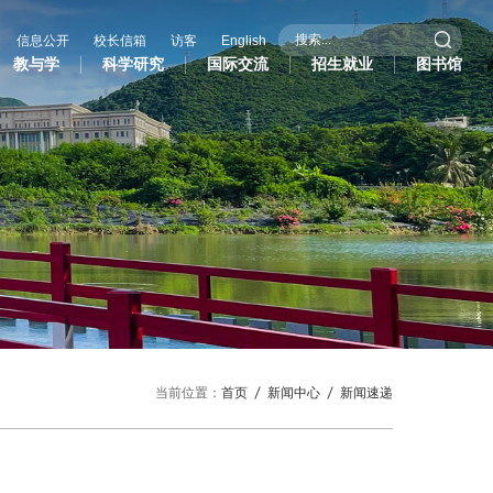
信息公开
校长信箱
访客
English
教与学
科学研究
国际交流
招生就业
图书馆
际交流
招生就业
图书馆
作办学
招生信息
际学生
就业服务
作与交流处
研究生招生
共外交研究中心
当前位置：
首页
新闻中心
新闻速递