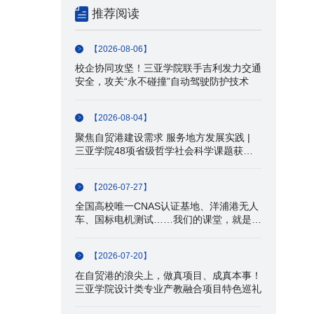
推荐阅读
【2026-08-06】
校企协同攻坚！三亚学院联手吉利发力交通
安全，攻关“永不碰撞”自动驾驶防护技术
【2026-08-04】
聚焦自贸港建设需求 服务地方发展实践 |
三亚学院48项省级哲学社会科学课题获批
立项
【2026-07-27】
全国高校唯一CNAS认证基地、洋浦港无人
车、国标电机测试……我们的课堂，就是产
业一线！
【2026-07-20】
在自贸港的浪尖上，做真项目、成真本事！
三亚学院设计类专业产教融合项目特色巡礼