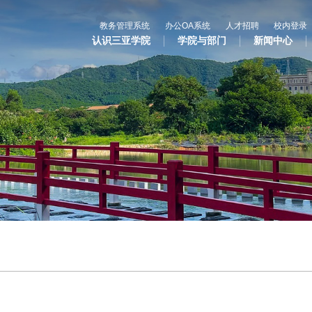
教务管理系统
办公OA系统
人才招聘
校内登录
认识三亚学院
学院与部门
新闻中心
心
教与学
科学研究
国
专业设置
科研平台
合
辅修专业
科研项目
国
语言文字网
科研奖项
国际合
三亚学院公