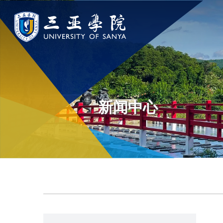
认识三亚学院
学院与部门
新闻中
学校领导
学院
新闻速递
新闻中心
学校简介
部门
传媒视点
走近理事长
校园地图
校长欢迎词
USY印象
使命与理念
校风与校训
走近校董事长
学校机构
校园风景