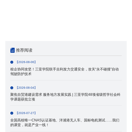
推荐阅读
【2026-08-06】
校企协同攻坚！三亚学院联手吉利发力交通安全，攻关“永不碰撞”自动
驾驶防护技术
【2026-08-04】
聚焦自贸港建设需求 服务地方发展实践 | 三亚学院48项省级哲学社会科
学课题获批立项
【2026-07-27】
全国高校唯一CNAS认证基地、洋浦港无人车、国标电机测试……我们
的课堂，就是产业一线！