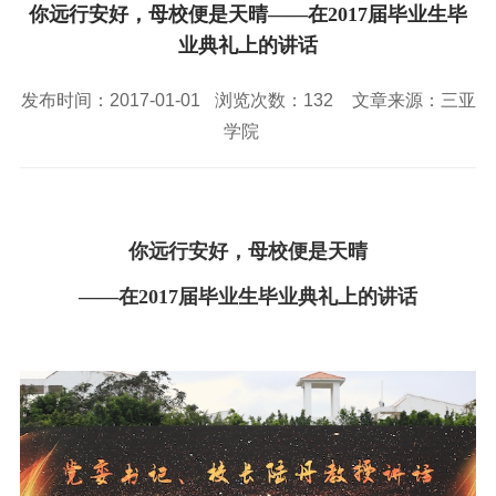
校园风景
就业服务
信息与智能工程学院
你远行安好，母校便是天晴――在2017届毕业生毕
教务管理系统
办公OA系统
人才招聘
三亚学院公共外交研究中心
研究生招生
业典礼上的讲话
马克思主义学院
校内登录
信息公开
校长信箱
访客
English
发布时间：2017-01-01
浏览次数：
132
文章来源：三亚
学院
你远行安好，母校便是天晴
――在2017届毕业生毕业典礼上的讲话