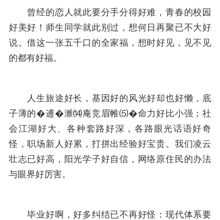
曾经的恋人就此要分手分得好难，青春的校园
好美好！师生同学就此别过，想何日再聚已不大好
说。借这一张五千口的全家福，想时好见，见不见
的都有好福。
人生旅途好长，基因好的风光好却也好懒，底
子薄的�逋�濉⒁庵竞眉帷⑸�命力好比小强；社
会江湖好大、各种套路好深，各路眼光话语好奇
怪，职场新人好累，打拼出经验好宝贵。我们凌云
壮志已好高，阳光学子好自信，网络原住民的办法
与眼界好厉害。
毕业好啊，好多纠结已不再好怪：现代体系要