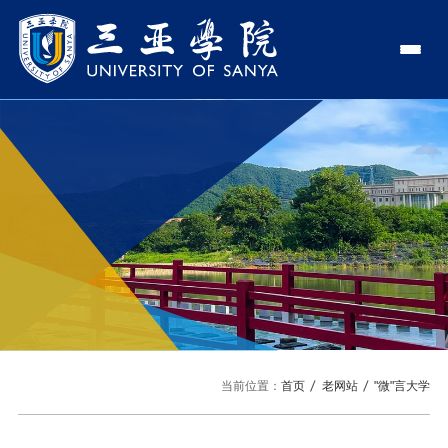
认识三亚学院
学校领导
学院与部门
学校简介
理事长
学院
新闻中心
走近理事长
校长
部门
社会治理学院
新闻速递
教与学
校长欢迎词
党委书记、政府督导专员
商学院
传媒视点
专业设置
科学研究
使命与理念
副校长
艺术创意与数字设计学院
校园地图
新媒体
辅修专业
科研平台
国际交流
校风与校训
校长助理
文学院
USY印象
USY媒体
语言文字网
科研项目
合作办学
招生就业
走近校董事长
新能源与智能网联汽车学院
当前位置：
首页
老网站
"微"言大学
视频
科研奖项
国际学生
学校机构
招生信息
图书馆
旅游与大健康学院
图片
国际合作与交流处