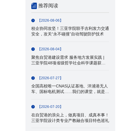
推荐阅读
【2026-08-06】
校企协同攻坚！三亚学院联手吉利发力交通
安全，攻关“永不碰撞”自动驾驶防护技术
【2026-08-04】
聚焦自贸港建设需求 服务地方发展实践 |
三亚学院48项省级哲学社会科学课题获批
立项
【2026-07-27】
全国高校唯一CNAS认证基地、洋浦港无人
车、国标电机测试……我们的课堂，就是产
业一线！
【2026-07-20】
在自贸港的浪尖上，做真项目、成真本事！
三亚学院设计类专业产教融合项目特色巡礼