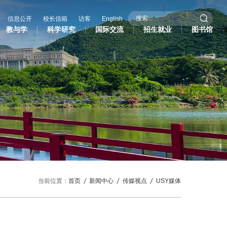
信息公开
校长信箱
访客
English
教与学
科学研究
国际交流
招生就业
图书馆
际交流
招生就业
图书馆
作办学
招生信息
际学生
就业服务
作与交流处
研究生招生
共外交研究中心
当前位置：
首页
新闻中心
传媒视点
USY媒体