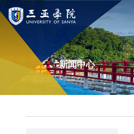
认识三亚学院
学院与部门
新闻中
学校领导
学院
新闻速递
新闻中心
学校简介
部门
传媒视点
走近理事长
校园地图
校长欢迎词
USY印象
使命与理念
校风与校训
走近校董事长
学校机构
校园风景