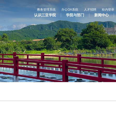
教务管理系统
办公OA系统
人才招聘
校内登录
认识三亚学院
学院与部门
新闻中心
心
教与学
科学研究
国
专业设置
科研平台
合
辅修专业
科研项目
国
语言文字网
科研奖项
国际合
三亚学院公