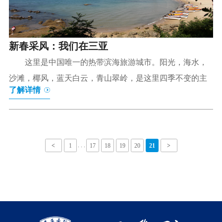
新春采风：我们在三亚
这里是中国唯一的热带滨海旅游城市。阳光，海水，
沙滩，椰风，蓝天白云，青山翠岭，是这里四季不变的主
了解详情
. . .
<
1
17
18
19
20
21
>