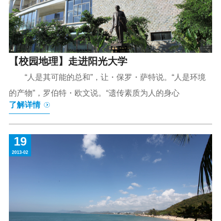
【校园地理】走进阳光大学
“人是其可能的总和”，让・保罗・萨特说。“人是环境
的产物”，罗伯特・欧文说。“遗传素质为人的身心
了解详情
19
2013-02