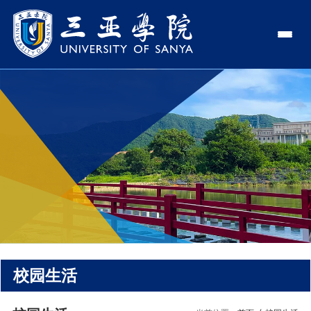
认识三亚学院
学校领导
学院与部门
学校简介
理事长
学院
新闻中心
走近理事长
校长
部门
社会治理学院
新闻速递
教与学
校长欢迎词
党委书记、政府督导专员
商学院
传媒视点
专业设置
科学研究
使命与理念
副校长
艺术创意与数字设计学院
校园地图
新媒体
辅修专业
科研平台
国际交流
校风与校训
校长助理
文学院
USY印象
USY媒体
语言文字网
科研项目
合作办学
招生就业
走近校董事长
新能源与智能网联汽车学院
视频
校园生活
科研奖项
国际学生
学校机构
招生信息
图书馆
旅游与大健康学院
图片
国际合作与交流处