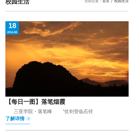
校园风景
就业服务
校园生活
当前位置：
首页
校园生活
信息与智能工程学院
教务管理系统
办公OA系统
人才招聘
三亚学院公共外交研究中心
研究生招生
马克思主义学院
校内登录
信息公开
校长信箱
18
访客
English
2014-08
【每日一图】落笔烟霞
三亚学院・落笔峰 “仗剑登临石径
了解详情