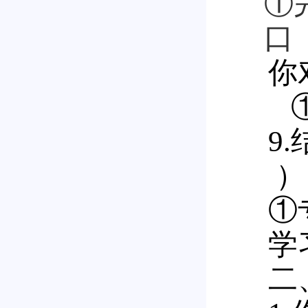
①
口
你
①
9
）
①
学
二