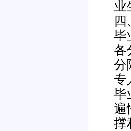
业
四
毕
各
分
专
毕
遍
撑