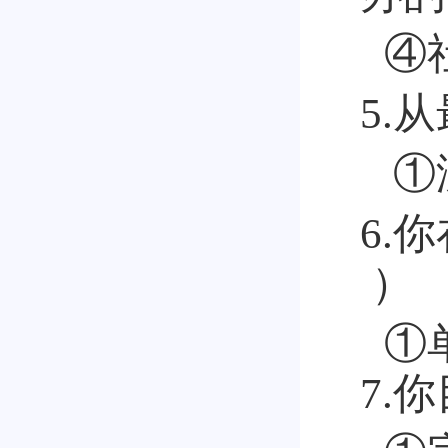
④
5.
①
6.
）
①
7.