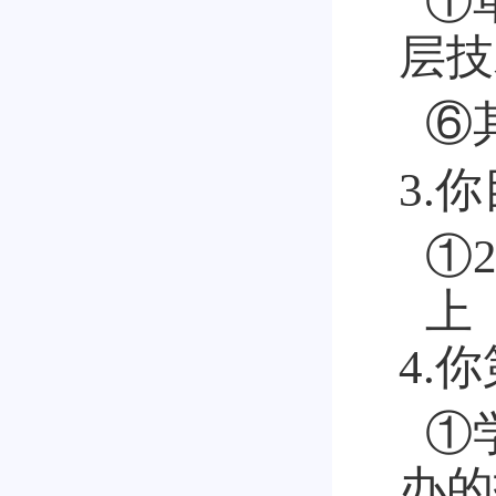
①
层技
⑥
3.
①2
4.
①
办的