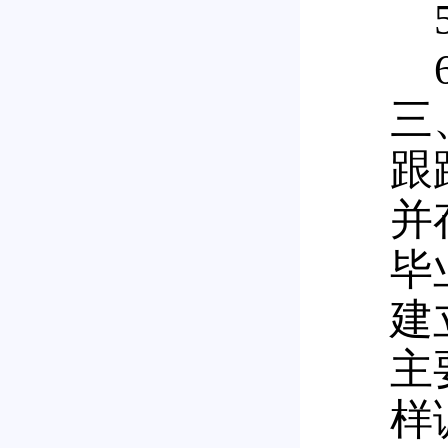
5
6
三
跟
并
毕
建
主
样