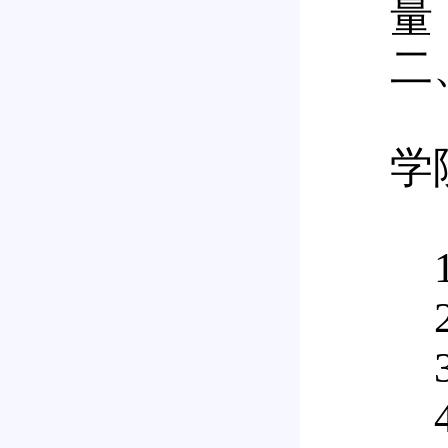
量
二
学
1
2
3
4