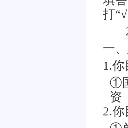
打“
一、
1.
①
资
2.