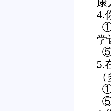
康
4
①
学
⑤
5
（
①
⑤