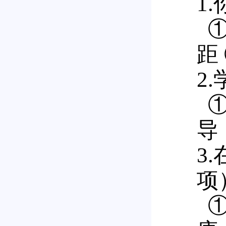
1
①
距
2
①
导
3
项
①