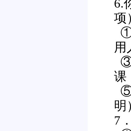
6
项
①
用
③
课
⑤
明
7